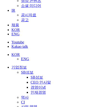
영상 콘텐츠
소셜 미디어
IR
공시자료
공고
채용
KOR
ENG
Youtube
Kakao talk
KOR
ENG
기업정보
SB성보
SB성보
CEO 인사말
경영이념
인재경영
역사
CI
사업 영역