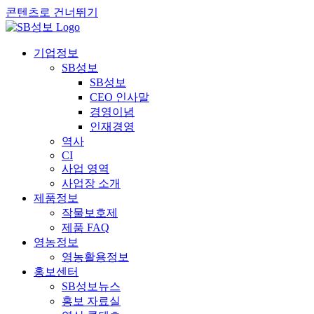
콘텐츠로 건너뛰기
기업정보
SB성보
SB성보
CEO 인사말
경영이념
인재경영
역사
CI
사업 영역
사업장 소개
제품정보
작물보호제
제품 FAQ
영농정보
영농활용정보
홍보센터
SB성보뉴스
홍보 자료실