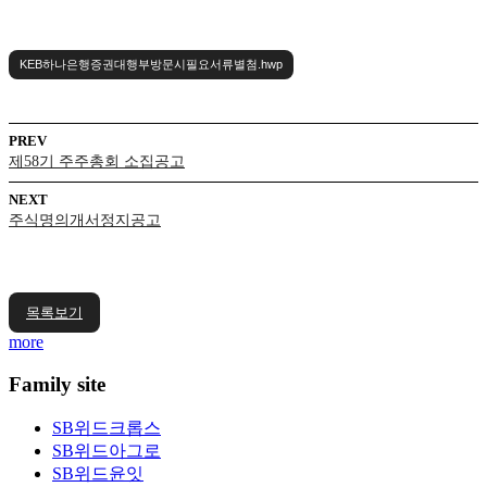
KEB하나은행증권대행부방문시필요서류별첨.hwp
PREV
제58기 주주총회 소집공고
NEXT
주식명의개서정지공고
목록보기
more
Family site
SB위드크롭스
SB위드아그로
SB위드윤잇