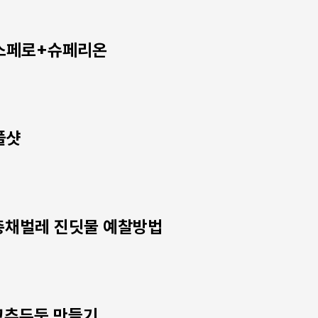
에스페로+슈페리온
풀샷
 총채벌레 진딧물 예찰방법
 고추두둑 만들기