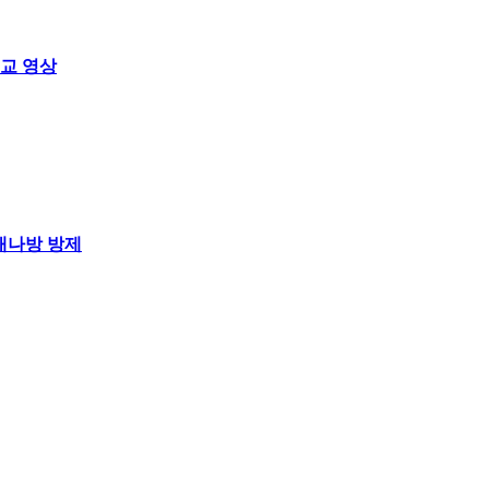
비교 영상
담배나방 방제