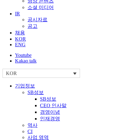
영상 콘텐츠
소셜 미디어
IR
공시자료
공고
채용
KOR
ENG
Youtube
Kakao talk
KOR
기업정보
SB성보
SB성보
CEO 인사말
경영이념
인재경영
역사
CI
사업 영역