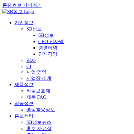
콘텐츠로 건너뛰기
기업정보
SB성보
SB성보
CEO 인사말
경영이념
인재경영
역사
CI
사업 영역
사업장 소개
제품정보
작물보호제
제품 FAQ
영농정보
영농활용정보
홍보센터
SB성보뉴스
홍보 자료실