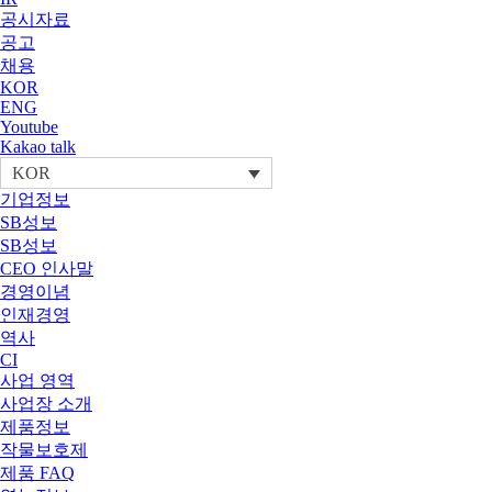
공시자료
공고
채용
KOR
ENG
Youtube
Kakao talk
KOR
기업정보
SB성보
SB성보
CEO 인사말
경영이념
인재경영
역사
CI
사업 영역
사업장 소개
제품정보
작물보호제
제품 FAQ