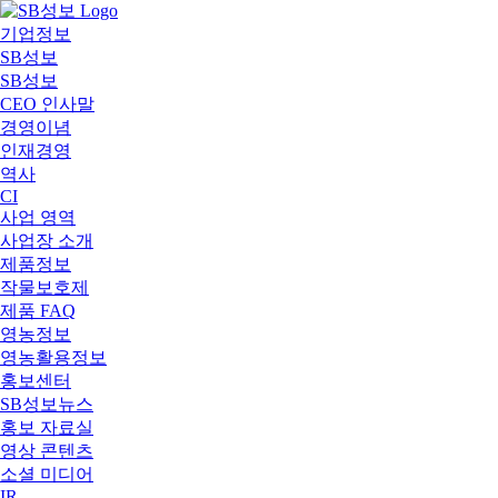
기업정보
SB성보
SB성보
CEO 인사말
경영이념
인재경영
역사
CI
사업 영역
사업장 소개
제품정보
작물보호제
제품 FAQ
영농정보
영농활용정보
홍보센터
SB성보뉴스
홍보 자료실
영상 콘텐츠
소셜 미디어
IR