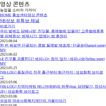
영상 콘텐츠
농업을 소비자 가까이
HOME
홍보센터
영상 콘텐츠
SB성보 유튜브 채널
바로가기
우리 밭에도 담배나방, 진딧물, 총채벌레 있을까? 고추벌레종류
별 피해증상, 방제시기, 없애는 법 총정리
2023.08.04
한 번 써보면 단골되는 콩밭 들깨밭 제초제 | 단골송(Dangol song)
MV
2023.06.02
내 친구를 괴롭힌다? 세피나는 참지 않지 | 세피나송(Sefina song)
MV
2023.05.25
[SB-LOG] 품질관리 직무 출근부터 퇴근까지 | 성보화학 브이로
그
2023.03.06
[SB-LOG] 지역마케팅 매니저(RM)의 하루(feat. 담양딸기, 장성사
과) | 성보화학 브이로그
2023.03.06
성보와 여송사회복지재단의 겨울이야기
2023.03.06