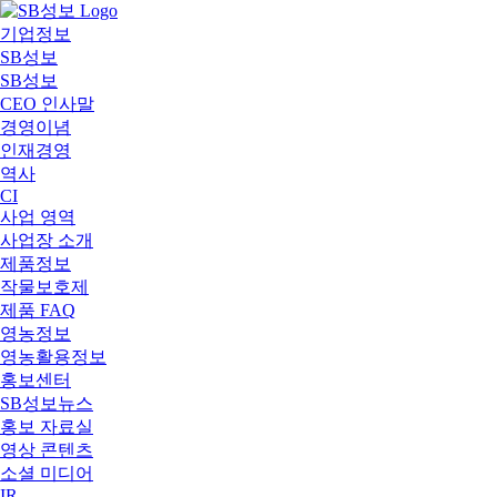
기업정보
SB성보
SB성보
CEO 인사말
경영이념
인재경영
역사
CI
사업 영역
사업장 소개
제품정보
작물보호제
제품 FAQ
영농정보
영농활용정보
홍보센터
SB성보뉴스
홍보 자료실
영상 콘텐츠
소셜 미디어
IR