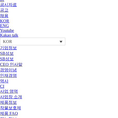
공시자료
공고
채용
KOR
ENG
Youtube
Kakao talk
KOR
기업정보
SB성보
SB성보
CEO 인사말
경영이념
인재경영
역사
CI
사업 영역
사업장 소개
제품정보
작물보호제
제품 FAQ