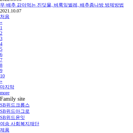
무·배추 갉아먹는 진딧물, 벼룩잎벌레, 배추좀나방 방제방법
2021.10.07
처음
«
1
2
3
4
5
6
7
8
9
10
»
마지막
more
Family site
SB위드크롭스
SB위드아그로
SB위드윤잇
여송 사회복지재단
제품