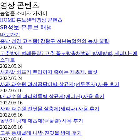
영상 콘텐츠
농업을 소비자 가까이
HOME
홍보센터
영상 콘텐츠
SB성보 유튜브 채널
바로가기
충남 청양 고추왕! 강왕구 청년농업인의 농사 꿀팁
2022.05.24
고추밭에 벌레등장? 고추 꽃노랑총채벌레 방제방법, 세피나+에
스페로
2022.05.24
사과밭 쇠뜨기 뿌리까지 죽이는 제초제, 풀샷
2022.05.24
사과 과수원 과심곰팡이병 살균제(선두주자) 사용 후기
2022.05.16
배 과수원 과피얼룩병 살균제(애니탄) 사용 후기
2022.05.16
사과 과수원 진딧물 살충제(세피나) 사용 후기
2022.05.16
올방개 방제 제초제(금물결) 사용 후기
2022.05.16
고추 총채벌레·나방·진딧물 방제 후기
2022.05.16