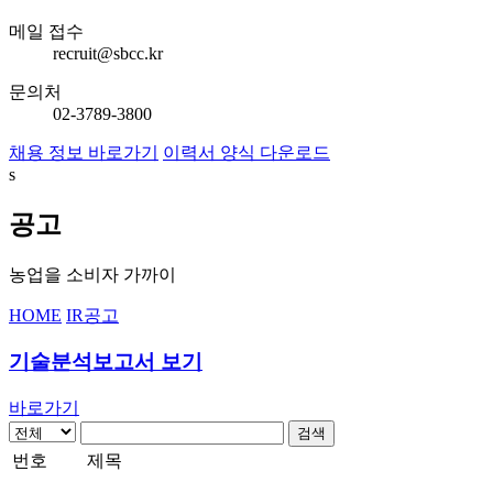
메일 접수
recruit@sbcc.kr
문의처
02-3789-3800
채용 정보 바로가기
이력서 양식 다운로드
s
공고
농업을 소비자 가까이
HOME
IR
공고
기술분석보고서 보기
바로가기
검색
번호
제목