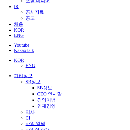
소셜 미디어
IR
공시자료
공고
채용
KOR
ENG
Youtube
Kakao talk
KOR
ENG
기업정보
SB성보
SB성보
CEO 인사말
경영이념
인재경영
역사
CI
사업 영역
사업장 소개