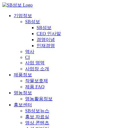
콘
텐
기업정보
츠
SB성보
로
SB성보
건
CEO 인사말
너
경영이념
뛰
인재경영
기
역사
CI
사업 영역
사업장 소개
제품정보
작물보호제
제품 FAQ
영농정보
영농활용정보
홍보센터
SB성보뉴스
홍보 자료실
영상 콘텐츠