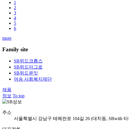
1
2
3
4
5
6
more
Family site
SB위드크롭스
SB위드아그로
SB위드윤잇
여송 사회복지재단
제품
정보
To top
주소
서울특별시 강남구 테헤란로 104길 26 (대치동, SBwith 타