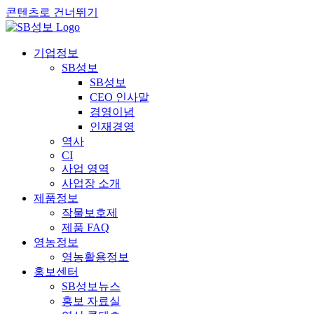
콘텐츠로 건너뛰기
기업정보
SB성보
SB성보
CEO 인사말
경영이념
인재경영
역사
CI
사업 영역
사업장 소개
제품정보
작물보호제
제품 FAQ
영농정보
영농활용정보
홍보센터
SB성보뉴스
홍보 자료실