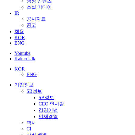
영상 콘텐츠
소셜 미디어
IR
공시자료
공고
채용
KOR
ENG
Youtube
Kakao talk
KOR
ENG
기업정보
SB성보
SB성보
CEO 인사말
경영이념
인재경영
역사
CI
사업 영역