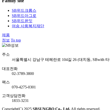
Family site
SB위드크롭스
SB위드아그로
SB위드윤잇
여송 사회복지재단
제품
정보
To top
주소
서울특별시 강남구 테헤란로 104길 26 (대치동, SBwith 타
대표전화
02-3789-3800
팩스
070-4275-0301
고객상담전화
1833-3231
Copyright(C) 2025
SBSUNGBO Co., Ltd.
All rights reserved.