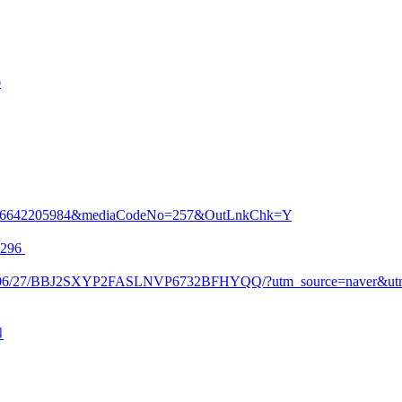
O
89846642205984&mediaCodeNo=257&OutLnkChk=Y
2296
al/2025/06/27/BBJ2SXYP2FASLNVP6732BFHYQQ/?utm_source=naver&u
원