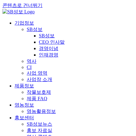
콘텐츠로 건너뛰기
기업정보
SB성보
SB성보
CEO 인사말
경영이념
인재경영
역사
CI
사업 영역
사업장 소개
제품정보
작물보호제
제품 FAQ
영농정보
영농활용정보
홍보센터
SB성보뉴스
홍보 자료실