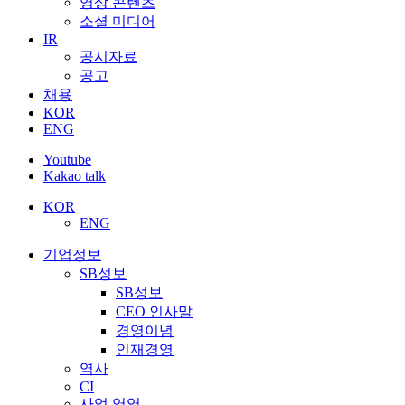
영상 콘텐츠
소셜 미디어
IR
공시자료
공고
채용
KOR
ENG
Youtube
Kakao talk
KOR
ENG
기업정보
SB성보
SB성보
CEO 인사말
경영이념
인재경영
역사
CI
사업 영역