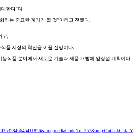
기대한다”며
화하는 중요한 계기가 될 것”이라고 전했다.
하고,
식품 시장의 혁신을 이끌 전망이다.
기능식품 분야에서 새로운 기술과 제품 개발에 앞장설 계획이다.
wsId=03535846645411856&amp;mediaCodeNo=257&amp;OutLnkChk=Y