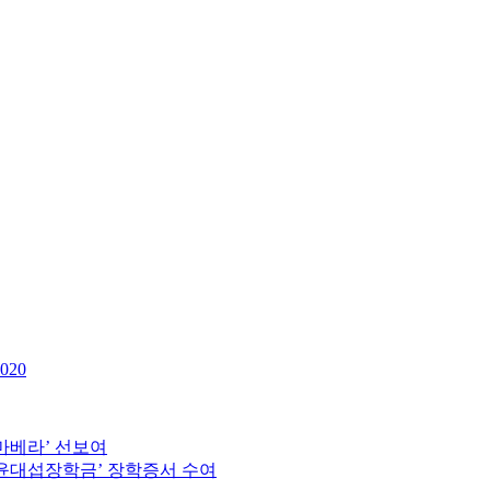
0020
리마베라’ 선보여
‘윤대섭장학금’ 장학증서 수여