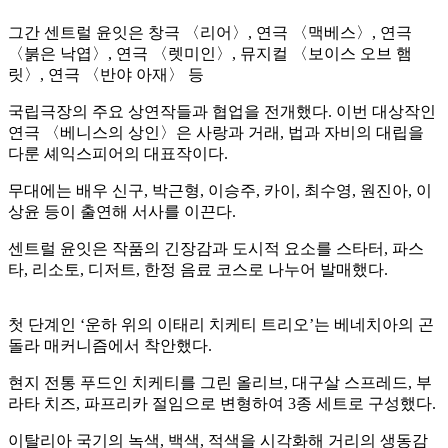
그간 센트럴 윤잇은 창극 〈리어〉, 연극 〈맥베스〉, 연극
〈붉은 낙엽〉, 연극 〈렛미인〉, 뮤지컬 〈보이스 오브 햄
릿〉, 연극 〈반야 아재〉 등
국립극장의 주요 상연작들과 협업을 전개했다. 이번 대상작인
연극 〈베니스의 상인〉은 사랑과 거래, 법과 자비의 대립을
다룬 셰익스피어의 대표작이다.
무대에는 배우 신구, 박근형, 이승주, 카이, 최수영, 원진아, 이
상윤 등이 출연해 서사를 이끈다.
센트럴 윤잇은 작품의 긴장감과 도시적 요소를 스타터, 파스
타, 리소토, 디저트, 한정 음료 코스로 나누어 발매했다.
첫 단계인 ‘운하 위의 이태리 치케티 트리오’는 베네치아의 곤
돌라 매커니즘에서 착안했다.
현지 전통 푸드인 치케티를 그린 올리브, 대구살 스프레드, 부
라타 치즈, 파프리카 절임으로 변형하여 3종 세트로 구성했다.
이탈리아 국기의 녹색, 백색, 적색을 시각화해 거리의 생동감