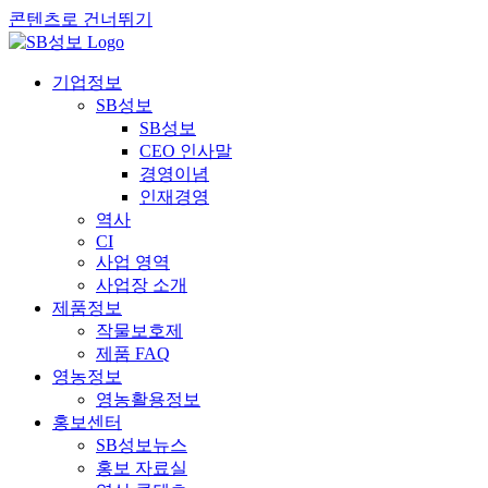
콘텐츠로 건너뛰기
기업정보
SB성보
SB성보
CEO 인사말
경영이념
인재경영
역사
CI
사업 영역
사업장 소개
제품정보
작물보호제
제품 FAQ
영농정보
영농활용정보
홍보센터
SB성보뉴스
홍보 자료실