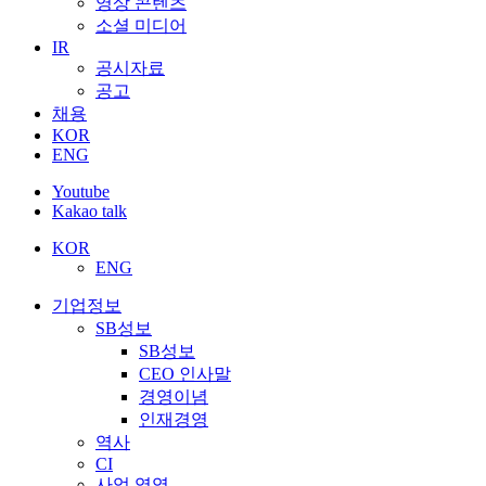
영상 콘텐츠
소셜 미디어
IR
공시자료
공고
채용
KOR
ENG
Youtube
Kakao talk
KOR
ENG
기업정보
SB성보
SB성보
CEO 인사말
경영이념
인재경영
역사
CI
사업 영역