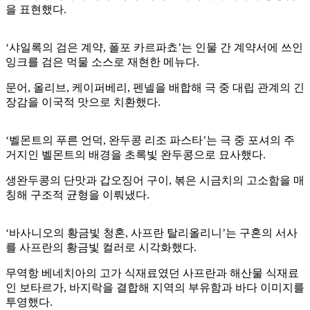
을 표현했다.
‘샤일록의 검은 계약, 폴포 카르파쵸’는 인물 간 계약서에 쓰인
잉크를 검은 먹물 소스로 재현한 메뉴다.
문어, 올리브, 케이퍼베리, 펜넬을 배합해 극 중 대립 관계의 긴
장감을 이국적 맛으로 치환했다.
‘벨몬트의 푸른 언덕, 완두콩 리조 파스타’는 극 중 포셔의 주
거지인 벨몬트의 배경을 초록빛 완두콩으로 묘사했다.
생완두콩의 단맛과 갑오징어 구이, 볶은 시금치의 고소함을 매
칭해 구조적 균형을 이뤄냈다.
‘바사니오의 황금빛 청혼, 사프란 탈리올리니’는 구혼의 서사
를 사프란의 황금빛 컬러로 시각화했다.
무역항 베네치아의 고가 식재료였던 사프란과 해산물 식재료
인 보타르가, 바지락을 결합해 지역의 부유함과 바다 이미지를
투영했다.