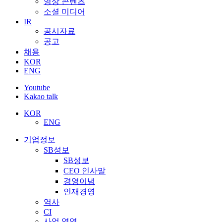
영상 콘텐츠
소셜 미디어
IR
공시자료
공고
채용
KOR
ENG
Youtube
Kakao talk
KOR
ENG
기업정보
SB성보
SB성보
CEO 인사말
경영이념
인재경영
역사
CI
사업 영역