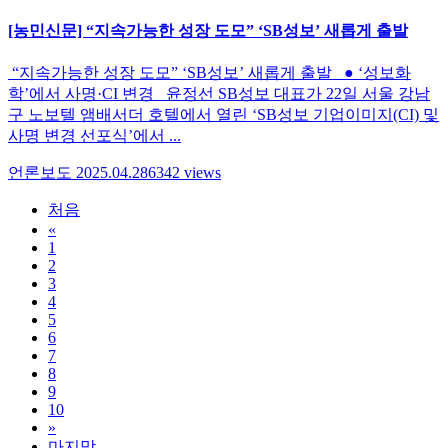
[농민신문] “지속가능한 성장 도모” ‘SB성보’ 새롭게 출발
“지속가능한 성장 도모” ‘SB성보’ 새롭게 출발 ● ​‘성보화
학’에서 사명·CI 변경 윤정선 SB성보 대표가 22일 서울 강남
구 노보텔 앰배서더 호텔에서 열린 ‘SB성보 기업이미지(CI) 및
사명 변경 선포식’에서 ...
언론보도
2025.04.28
6342
views
처음
«
1
2
3
4
5
6
7
8
9
10
»
마지막