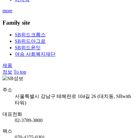
more
Family site
SB위드크롭스
SB위드아그로
SB위드윤잇
여송 사회복지재단
제품
정보
To top
주소
서울특별시 강남구 테헤란로 104길 26 (대치동, SBwith
타워)
대표전화
02-3789-3800
팩스
070-4275-0301