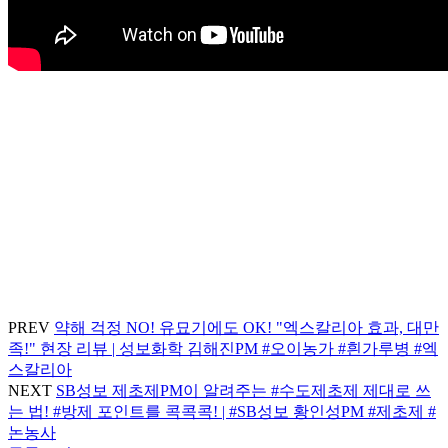
PREV
약해 걱정 NO! 유묘기에도 OK! "엑스칼리아 효과, 대만
족!" 현장 리뷰 | 성보화학 김해진PM #오이농가 #흰가루병 #엑
스칼리아
NEXT
SB성보 제초제PM이 알려주는 #수도제초제 제대로 쓰
는 법! #방제 포인트를 콕콕콕! | #SB성보 황인성PM #제초제 #
논농사