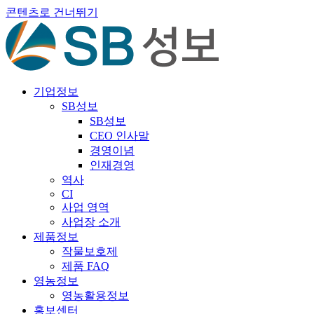
콘텐츠로 건너뛰기
기업정보
SB성보
SB성보
CEO 인사말
경영이념
인재경영
역사
CI
사업 영역
사업장 소개
제품정보
작물보호제
제품 FAQ
영농정보
영농활용정보
홍보센터