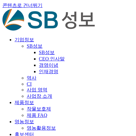
콘텐츠로 건너뛰기
기업정보
SB성보
SB성보
CEO 인사말
경영이념
인재경영
역사
CI
사업 영역
사업장 소개
제품정보
작물보호제
제품 FAQ
영농정보
영농활용정보
홍보센터