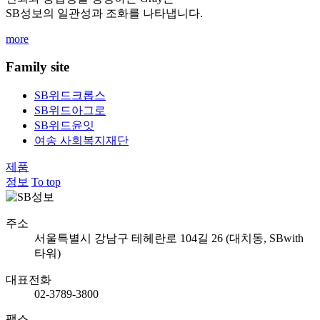
SB성보의 일관성과 조화를 나타냅니다.
more
Family site
SB위드크롭스
SB위드아그로
SB위드윤잇
여송 사회복지재단
제품
정보
To top
주소
서울특별시 강남구 테헤란로 104길 26 (대치동, SBwith
타워)
대표전화
02-3789-3800
팩스