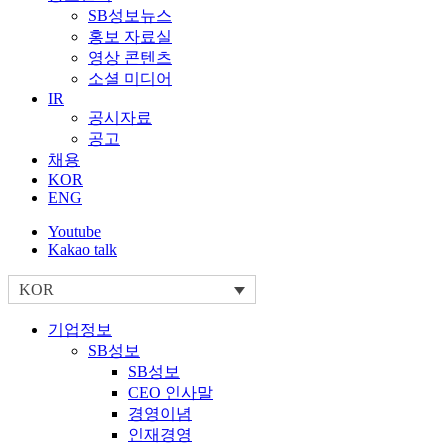
SB성보뉴스
홍보 자료실
영상 콘텐츠
소셜 미디어
IR
공시자료
공고
채용
KOR
ENG
Youtube
Kakao talk
KOR
기업정보
SB성보
SB성보
CEO 인사말
경영이념
인재경영