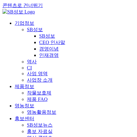
콘텐츠로 건너뛰기
기업정보
SB성보
SB성보
CEO 인사말
경영이념
인재경영
역사
CI
사업 영역
사업장 소개
제품정보
작물보호제
제품 FAQ
영농정보
영농활용정보
홍보센터
SB성보뉴스
홍보 자료실