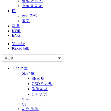
영상 콘텐츠
소셜 미디어
IR
공시자료
공고
채용
KOR
ENG
Youtube
Kakao talk
KOR
기업정보
SB성보
SB성보
CEO 인사말
경영이념
인재경영
역사
CI
사업 영역