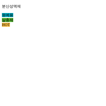
분산성액제
원예용
살충제
HOT