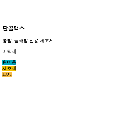
단골맥스
콩밭, 들깨밭 전용 제초제
미탁제
원예용
제초제
HOT