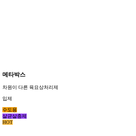
메타박스
차원이 다른 육묘상처리제
입제
수도용
살균살충제
HOT