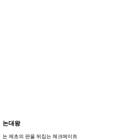
논대왕
논 제초의 판을 뒤집는 체크메이트