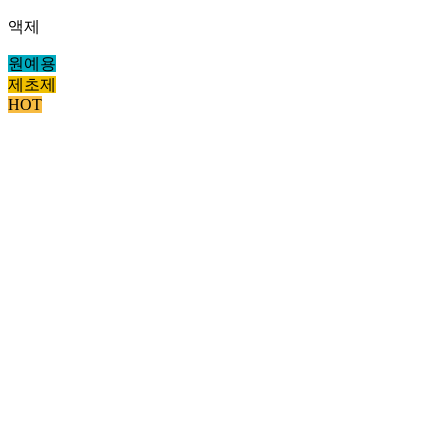
액제
원예용
제초제
HOT