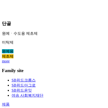
단골
원예ㆍ수도용 제초제
미탁제
원예용
제초제
more
Family site
SB위드크롭스
SB위드아그로
SB위드윤잇
여송 사회복지재단
제품