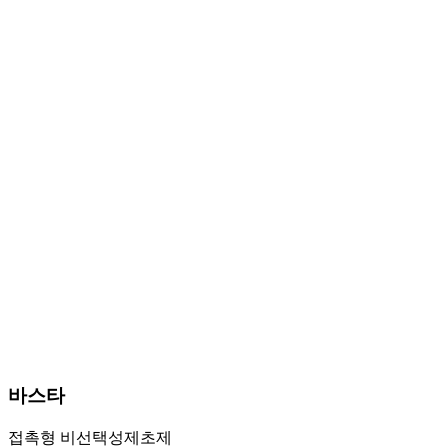
바스타
접촉형 비선택성제초제