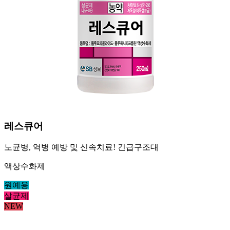
레스큐어
노균병, 역병 예방 및 신속치료! 긴급구조대
액상수화제
원예용
살균제
NEW