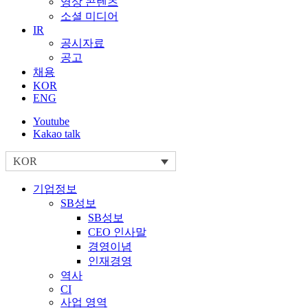
영상 콘텐츠
소셜 미디어
IR
공시자료
공고
채용
KOR
ENG
Youtube
Kakao talk
KOR
기업정보
SB성보
SB성보
CEO 인사말
경영이념
인재경영
역사
CI
사업 영역