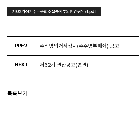
제62기정기주주총회소집통지부의안건위임장.pdf
주식명의개서정지(주주명부폐쇄) 공고
PREV
제62기 결산공고(연결)
NEXT
목록보기