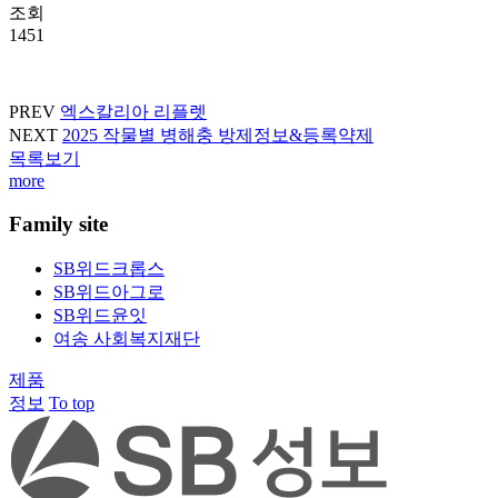
조회
1451
PREV
엑스칼리아 리플렛
NEXT
2025 작물별 병해충 방제정보&등록약제
목록보기
more
Family site
SB위드크롭스
SB위드아그로
SB위드윤잇
여송 사회복지재단
제품
정보
To top