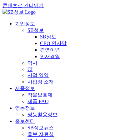
콘텐츠로 건너뛰기
기업정보
SB성보
SB성보
CEO 인사말
경영이념
인재경영
역사
CI
사업 영역
사업장 소개
제품정보
작물보호제
제품 FAQ
영농정보
영농활용정보
홍보센터
SB성보뉴스
홍보 자료실