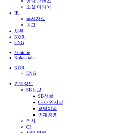
영상 콘텐츠
소셜 미디어
IR
공시자료
공고
채용
KOR
ENG
Youtube
Kakao talk
KOR
ENG
기업정보
SB성보
SB성보
CEO 인사말
경영이념
인재경영
역사
CI
사업 영역