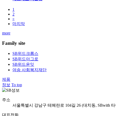
1
2
»
마지막
more
Family site
SB위드크롭스
SB위드아그로
SB위드윤잇
여송 사회복지재단
제품
정보
To top
주소
서울특별시 강남구 테헤란로 104길 26 (대치동, SBwith 타
대표전화