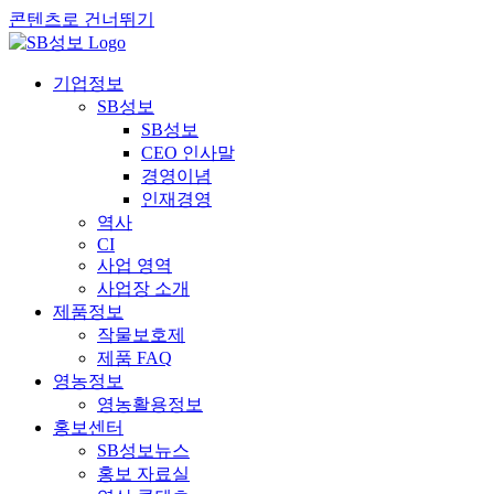
콘텐츠로 건너뛰기
기업정보
SB성보
SB성보
CEO 인사말
경영이념
인재경영
역사
CI
사업 영역
사업장 소개
제품정보
작물보호제
제품 FAQ
영농정보
영농활용정보
홍보센터
SB성보뉴스
홍보 자료실