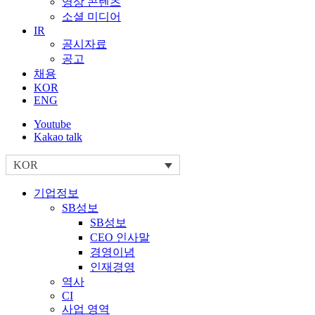
영상 콘텐츠
소셜 미디어
IR
공시자료
공고
채용
KOR
ENG
Youtube
Kakao talk
KOR
기업정보
SB성보
SB성보
CEO 인사말
경영이념
인재경영
역사
CI
사업 영역