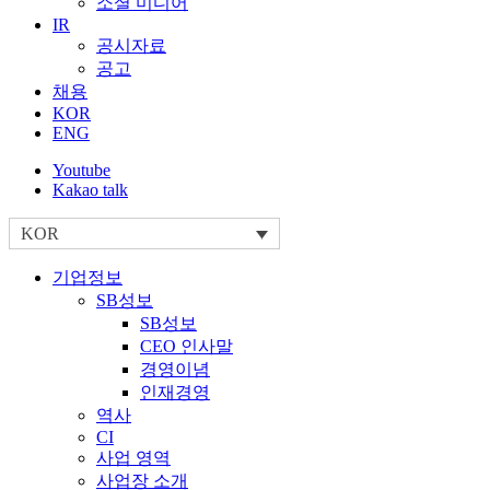
소셜 미디어
IR
공시자료
공고
채용
KOR
ENG
Youtube
Kakao talk
KOR
기업정보
SB성보
SB성보
CEO 인사말
경영이념
인재경영
역사
CI
사업 영역
사업장 소개