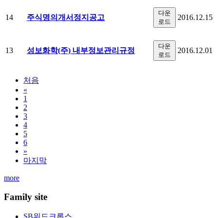
다운
주식명의개서정지공고
14
2016.12.15
로드
다운
성보화학(주) 내부정보관리규정
13
2016.12.01
로드
처음
«
1
2
3
4
5
6
»
마지막
more
Family site
SB위드크롭스