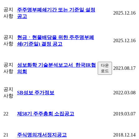
공지
주주명부폐쇄기간 또는 기준일 설정
2025.12.16
사항
공고
공지
현금ㆍ현물배당을 위한 주주명부폐
2025.12.16
사항
쇄(기준일) 결정 공고
공지
성보화학 기술분석보고서_한국IR협
다운
2023.08.17
사항
로드
의회
공지
SB성보 주가정보
2022.03.08
사항
제58기 주주총회 소집공고
22
2019.03.07
주식명의개서정지공고
21
2018.12.14