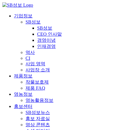
콘
텐
기업정보
츠
SB성보
로
SB성보
건
CEO 인사말
너
경영이념
뛰
인재경영
기
역사
CI
사업 영역
사업장 소개
제품정보
작물보호제
제품 FAQ
영농정보
영농활용정보
홍보센터
SB성보뉴스
홍보 자료실
영상 콘텐츠