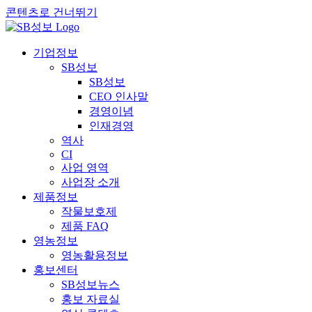
콘텐츠로 건너뛰기
기업정보
SB성보
SB성보
CEO 인사말
경영이념
인재경영
역사
CI
사업 영역
사업장 소개
제품정보
작물보호제
제품 FAQ
영농정보
영농활용정보
홍보센터
SB성보뉴스
홍보 자료실