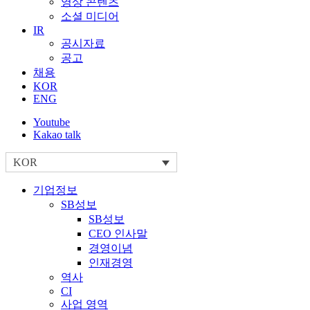
영상 콘텐츠
소셜 미디어
IR
공시자료
공고
채용
KOR
ENG
Youtube
Kakao talk
KOR
기업정보
SB성보
SB성보
CEO 인사말
경영이념
인재경영
역사
CI
사업 영역