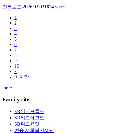
언론보도
2026.03.03
1674
views
1
2
3
4
5
6
7
8
9
10
»
마지막
more
Family site
SB위드크롭스
SB위드아그로
SB위드윤잇
여송 사회복지재단