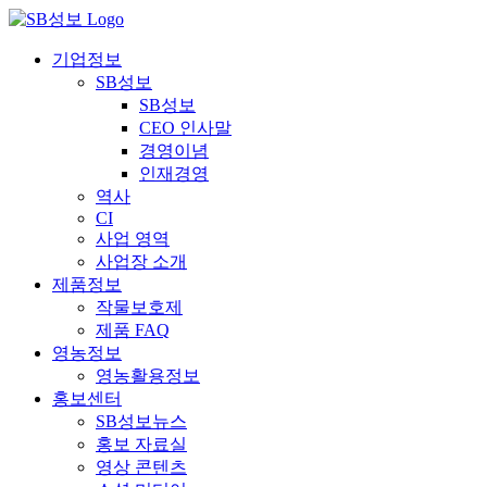
콘
텐
기업정보
츠
SB성보
로
SB성보
건
CEO 인사말
너
경영이념
뛰
인재경영
기
역사
CI
사업 영역
사업장 소개
제품정보
작물보호제
제품 FAQ
영농정보
영농활용정보
홍보센터
SB성보뉴스
홍보 자료실
영상 콘텐츠