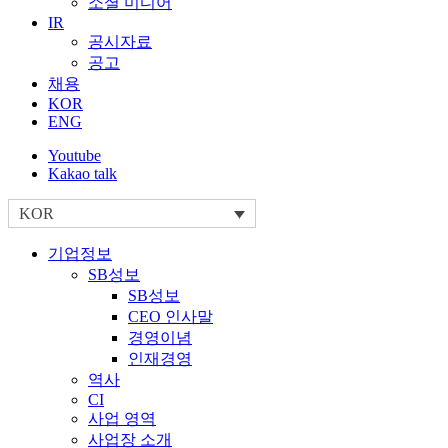
소셜 미디어
IR
공시자료
공고
채용
KOR
ENG
Youtube
Kakao talk
KOR
기업정보
SB성보
SB성보
CEO 인사말
경영이념
인재경영
역사
CI
사업 영역
사업장 소개