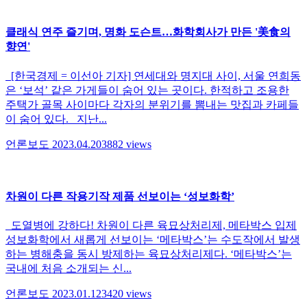
클래식 연주 즐기며, 명화 도슨트…화학회사가 만든 '美食의
향연'
[한국경제 = 이선아 기자] 연세대와 명지대 사이, 서울 연희동
은 ‘보석’ 같은 가게들이 숨어 있는 곳이다. 한적하고 조용한
주택가 골목 사이마다 각자의 분위기를 뽐내는 맛집과 카페들
이 숨어 있다. 지난...
언론보도
2023.04.20
3882
views
차원이 다른 작용기작 제품 선보이는 ‘성보화학’
도열병에 강하다! 차원이 다른 육묘상처리제, 메타박스 입제
성보화학에서 새롭게 선보이는 ‘메타박스’는 수도작에서 발생
하는 병해충을 동시 방제하는 육묘상처리제다. ‘메타박스’는
국내에 처음 소개되는 신...
언론보도
2023.01.12
3420
views