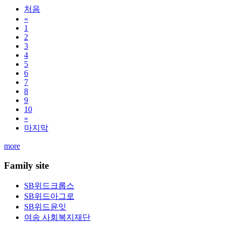
처음
«
1
2
3
4
5
6
7
8
9
10
»
마지막
more
Family site
SB위드크롭스
SB위드아그로
SB위드윤잇
여송 사회복지재단