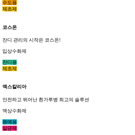
수도용
제초제
코스온
잔디 관리의 시작은 코스온!
입상수화제
잔디용
제초제
엑스칼리아
안전하고 뛰어난 흰가루병 최고의 솔루션
액상수화제
원예용
살균제