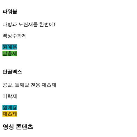
파워볼
나방과 노린재를 한번에!
액상수화제
원예용
살충제
단골맥스
콩밭, 들깨밭 전용 제초제
미탁제
원예용
제초제
영상 콘텐츠