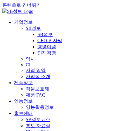
콘텐츠로 건너뛰기
기업정보
SB성보
SB성보
CEO 인사말
경영이념
인재경영
역사
CI
사업 영역
사업장 소개
제품정보
작물보호제
제품 FAQ
영농정보
영농활용정보
홍보센터
SB성보뉴스
홍보 자료실