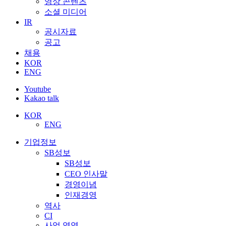
영상 콘텐츠
소셜 미디어
IR
공시자료
공고
채용
KOR
ENG
Youtube
Kakao talk
KOR
ENG
기업정보
SB성보
SB성보
CEO 인사말
경영이념
인재경영
역사
CI
사업 영역