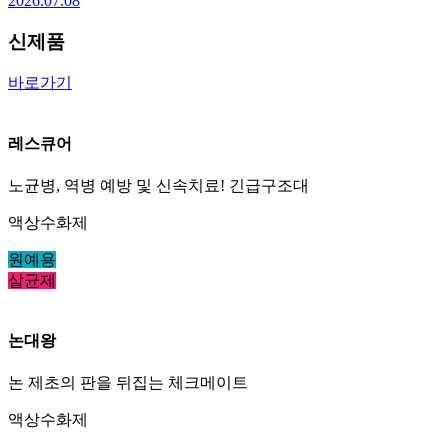
2026.07.08
신제품
바로가기
레스큐어
노균병, 역병 예방 및 신속치료! 긴급구조대
액상수화제
원예용
살균제
논대왕
논 제초의 판을 뒤집는 체크메이트
액상수화제