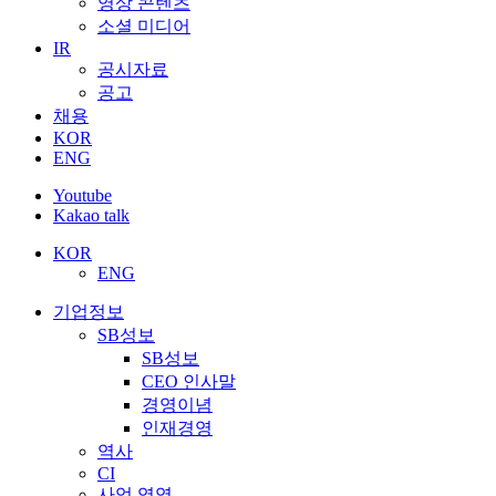
영상 콘텐츠
소셜 미디어
IR
공시자료
공고
채용
KOR
ENG
Youtube
Kakao talk
KOR
ENG
기업정보
SB성보
SB성보
CEO 인사말
경영이념
인재경영
역사
CI
사업 영역