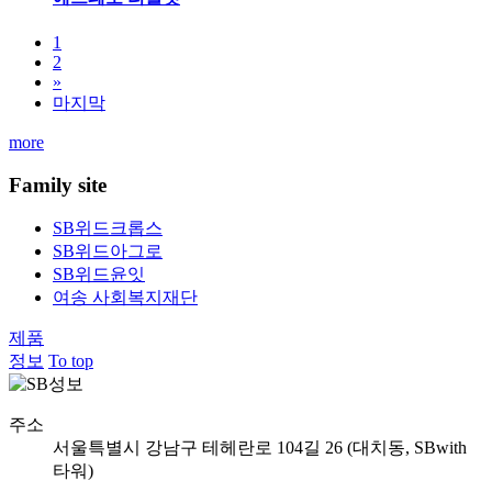
1
2
»
마지막
more
Family site
SB위드크롭스
SB위드아그로
SB위드윤잇
여송 사회복지재단
제품
정보
To top
주소
서울특별시 강남구 테헤란로 104길 26 (대치동, SBwith
타워)