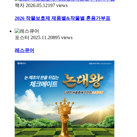
책자
2026.05.12
197
views
2026 작물보호제 제품별&작물별 혼용가부표
포스터
2025.11.20
895
views
레스큐어