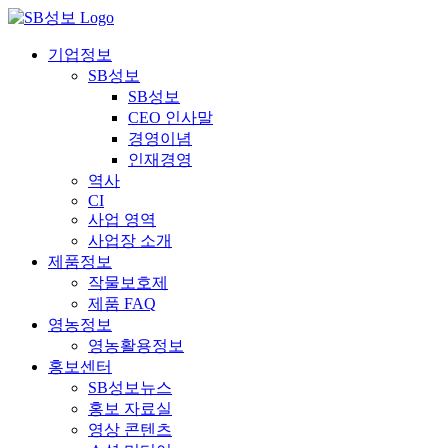
콘
텐
기업정보
츠
SB성보
로
SB성보
건
CEO 인사말
너
경영이념
뛰
인재경영
기
역사
CI
사업 영역
사업장 소개
제품정보
작물보호제
제품 FAQ
영농정보
영농활용정보
홍보센터
SB성보뉴스
홍보 자료실
영상 콘텐츠