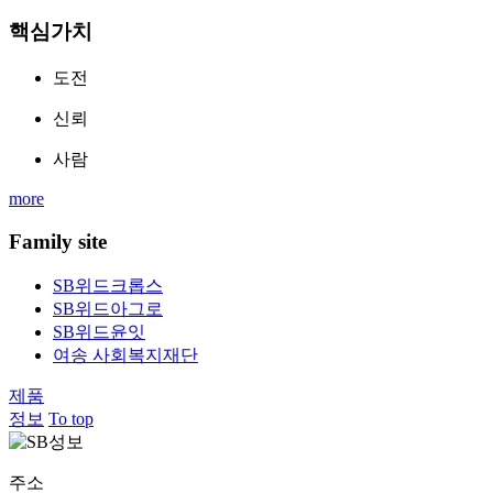
핵심가치
도전
신뢰
사람
more
Family site
SB위드크롭스
SB위드아그로
SB위드윤잇
여송 사회복지재단
제품
정보
To top
주소