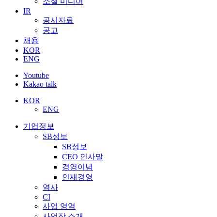
소셜 미디어
IR
공시자료
공고
채용
KOR
ENG
Youtube
Kakao talk
KOR
ENG
기업정보
SB성보
SB성보
CEO 인사말
경영이념
인재경영
역사
CI
사업 영역
사업장 소개