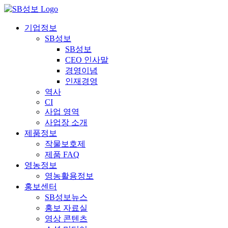
콘
텐
기업정보
츠
SB성보
로
SB성보
건
CEO 인사말
너
경영이념
뛰
인재경영
기
역사
CI
사업 영역
사업장 소개
제품정보
작물보호제
제품 FAQ
영농정보
영농활용정보
홍보센터
SB성보뉴스
홍보 자료실
영상 콘텐츠