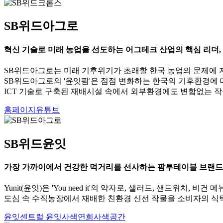
SB위드아그로
혁신 기술로 미래 농업을 선도하는 어그테크 산업의 핵심 리더,
SB위드아그로는 미래 기후위기가 초래할 한국 농업의 문제에 
SB위드아그로의 '윤잇팜'은 점점 변화하는 한국의 기후환경에 
ICT 기술로 구축된 재배시설 속에서 외부환경에도 변함없는 
홈페이지
유튜브
SB위드윤잇
가장 가까이에서 건강한 먹거리를 선사하는 팜투테이블 브랜드
Yunit(윤잇)은 'You need it'의 약자로, 샐러드, 샌드위
도심 속 수직농장에서 재배한 친환경 신선 작물을 소비자의 
윤잇
센트럴 윤잇
사색연희
사색공간