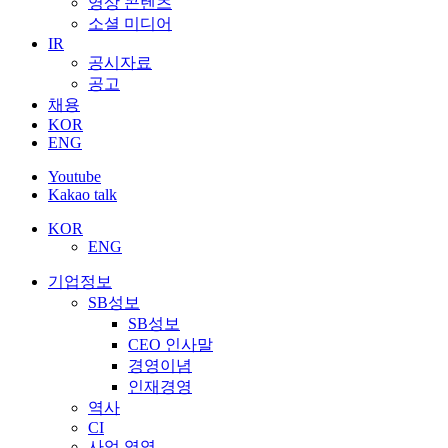
영상 콘텐츠
소셜 미디어
IR
공시자료
공고
채용
KOR
ENG
Youtube
Kakao talk
KOR
ENG
기업정보
SB성보
SB성보
CEO 인사말
경영이념
인재경영
역사
CI
사업 영역