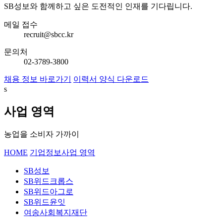
SB성보와 함께하고 싶은 도전적인 인재를 기다립니다.
메일 접수
recruit@sbcc.kr
문의처
02-3789-3800
채용 정보 바로가기
이력서 양식 다운로드
s
사업 영역
농업을 소비자 가까이
HOME
기업정보
사업 영역
SB성보
SB위드크롭스
SB위드아그로
SB위드윤잇
여송사회복지재단