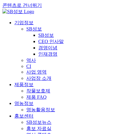
콘텐츠로 건너뛰기
기업정보
SB성보
SB성보
CEO 인사말
경영이념
인재경영
역사
CI
사업 영역
사업장 소개
제품정보
작물보호제
제품 FAQ
영농정보
영농활용정보
홍보센터
SB성보뉴스
홍보 자료실