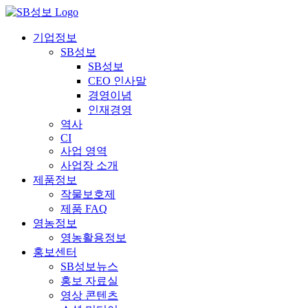
콘
텐
기업정보
츠
SB성보
로
SB성보
건
CEO 인사말
너
경영이념
뛰
인재경영
기
역사
CI
사업 영역
사업장 소개
제품정보
작물보호제
제품 FAQ
영농정보
영농활용정보
홍보센터
SB성보뉴스
홍보 자료실
영상 콘텐츠