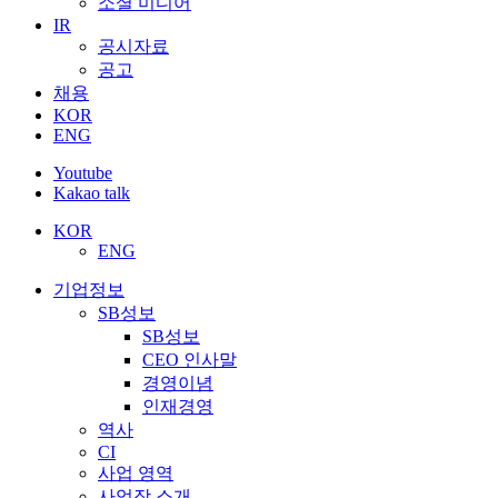
소셜 미디어
IR
공시자료
공고
채용
KOR
ENG
Youtube
Kakao talk
KOR
ENG
기업정보
SB성보
SB성보
CEO 인사말
경영이념
인재경영
역사
CI
사업 영역
사업장 소개