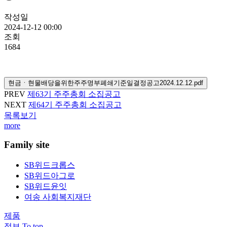
작성일
2024-12-12 00:00
조회
1684
현금ㆍ현물배당을위한주주명부폐쇄기준일결정공고2024.12.12.pdf
PREV
제63기 주주총회 소집공고
NEXT
제64기 주주총회 소집공고
목록보기
more
Family site
SB위드크롭스
SB위드아그로
SB위드윤잇
여송 사회복지재단
제품
정보
To top