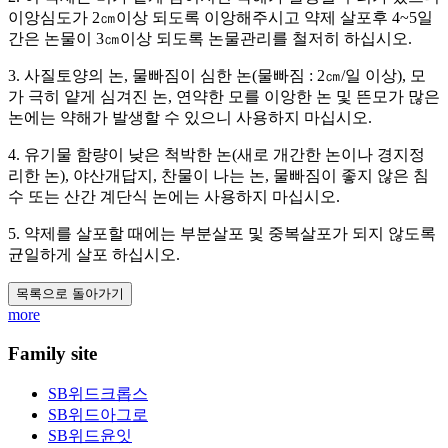
이앙심도가 2㎝이상 되도록 이앙해주시고 약제 살포후 4~5일
간은 논물이 3㎝이상 되도록 논물관리를 철저히 하십시오.
3. 사질토양의 논, 물빠짐이 심한 논(물빠짐 : 2㎝/일 이상), 모
가 극히 얕게 심겨진 논, 연약한 모를 이앙한 논 및 뜬모가 많은
논에는 약해가 발생할 수 있으니 사용하지 마십시오.
4. 유기물 함량이 낮은 척박한 논(새로 개간한 논이나 경지정
리한 논), 야산개답지, 찬물이 나는 논, 물빠짐이 좋지 않은 침
수 또는 산간 계단식 논에는 사용하지 마십시오.
5. 약제를 살포할 때에는 부분살포 및 중복살포가 되지 않도록
균일하게 살포 하십시오.
목록으로 돌아가기
more
Family site
SB위드크롭스
SB위드아그로
SB위드윤잇