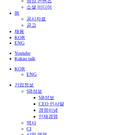
영상 콘텐츠
소셜 미디어
IR
공시자료
공고
채용
KOR
ENG
Youtube
Kakao talk
KOR
ENG
기업정보
SB성보
SB성보
CEO 인사말
경영이념
인재경영
역사
CI
사업 영역