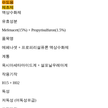
수도용
제초제
액상수화제
유효성분
Mefenacet(15%) + Propyrisulfuron(1.5%)
품목명
메페나셋 + 프로피리설퓨론 액상수화제
계통
옥시아세타마이드계 + 설포닐우레아계
작용기작
H15 + H02
독성
저독성 (어독성Ⅲ급)