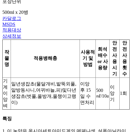
포장단위
500ml x 20병
카달로그
MSDS
적용대상
상세정보
안
안
희석
전
전
작
사용적
배수
사
사
물
적용병해충
기 및
or 사
용
용
명
방법
용량
시
횟
기
수
기
일년생잡초(물달개비,밭뚝외풀,
이앙
계
이
알방동사니,여뀌바늘,피)및다년
후 15
500
이
앙
1회
㎖/10a
생잡초(벗풀,올방개,올챙이고랭
일 수
앙
기
이)
면처리
벼
특징
1. 이 농약은 옥시아세트아미드계의 메페나셋, 설폰아닐라이