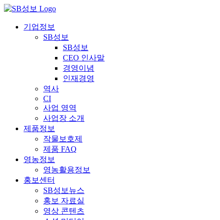
콘
텐
기업정보
츠
SB성보
로
SB성보
건
CEO 인사말
너
경영이념
뛰
인재경영
기
역사
CI
사업 영역
사업장 소개
제품정보
작물보호제
제품 FAQ
영농정보
영농활용정보
홍보센터
SB성보뉴스
홍보 자료실
영상 콘텐츠