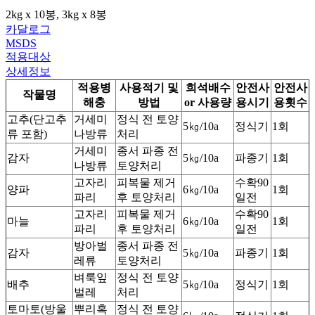
2kg x 10봉, 3kg x 8봉
카달로그
MSDS
적용대상
상세정보
적용병
사용적기 및
희석배수
안전사
안전사
작물명
해충
방법
or 사용량
용시기
용횟수
고추(단고추
거세미
정식 전 토양
5㎏/10a
정식기
1회
류 포함)
나방류
처리
거세미
종서 파종 전
감자
5㎏/10a
파종기
1회
나방류
토양처리
고자리
피복물 제거
수확90
양파
6㎏/10a
1회
파리
후 토양처리
일전
고자리
피복물 제거
수확90
마늘
6㎏/10a
1회
파리
후 토양처리
일전
방아벌
종서 파종 전
감자
5㎏/10a
파종기
1회
레류
토양처리
벼룩잎
정식 전 토양
배추
5㎏/10a
정식기
1회
벌레
처리
토마토(방울
뿌리혹
정식 전 토양