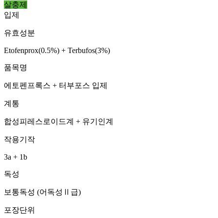
살충제
입제
유효성분
Etofenprox(0.5%) + Terbufos(3%)
품목명
에토펜프록스 + 터부포스 입제
계통
합성피레스로이드계 + 유기인계
작용기작
3a + 1b
독성
보통독성 (어독성Ⅱ급)
포장단위