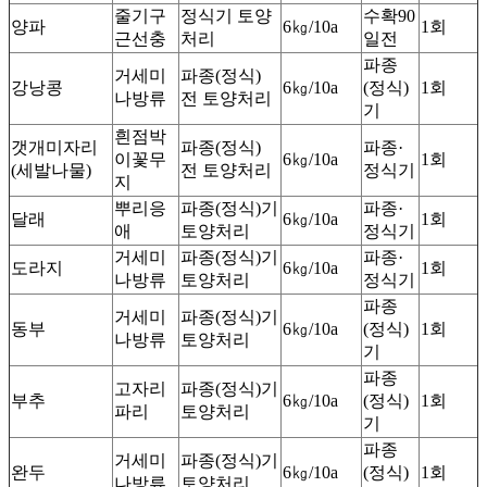
줄기구
정식기 토양
수확90
양파
6㎏/10a
1회
근선충
처리
일전
파종
거세미
파종(정식)
강낭콩
6㎏/10a
(정식)
1회
나방류
전 토양처리
기
흰점박
갯개미자리
파종(정식)
파종·
이꽃무
6㎏/10a
1회
(세발나물)
전 토양처리
정식기
지
뿌리응
파종(정식)기
파종·
달래
6㎏/10a
1회
애
토양처리
정식기
거세미
파종(정식)기
파종·
도라지
6㎏/10a
1회
나방류
토양처리
정식기
파종
거세미
파종(정식)기
동부
6㎏/10a
(정식)
1회
나방류
토양처리
기
파종
고자리
파종(정식)기
부추
6㎏/10a
(정식)
1회
파리
토양처리
기
파종
거세미
파종(정식)기
완두
6㎏/10a
(정식)
1회
나방류
토양처리