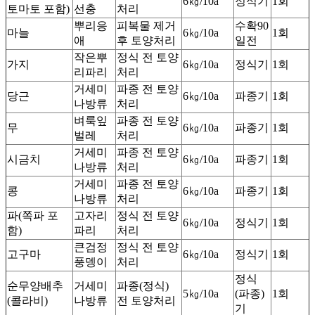
6㎏/10a
정식기
1회
토마토 포함)
선충
처리
뿌리응
피복물 제거
수확90
마늘
6㎏/10a
1회
애
후 토양처리
일전
작은뿌
정식 전 토양
가지
6㎏/10a
정식기
1회
리파리
처리
거세미
파종 전 토양
당근
6㎏/10a
파종기
1회
나방류
처리
벼룩잎
파종 전 토양
무
6㎏/10a
파종기
1회
벌레
처리
거세미
파종 전 토양
시금치
6㎏/10a
파종기
1회
나방류
처리
거세미
파종 전 토양
콩
6㎏/10a
파종기
1회
나방류
처리
파(쪽파 포
고자리
정식 전 토양
6㎏/10a
정식기
1회
함)
파리
처리
큰검정
정식 전 토양
고구마
6㎏/10a
정식기
1회
풍뎅이
처리
정식
순무양배추
거세미
파종(정식)
5㎏/10a
(파종)
1회
(콜라비)
나방류
전 토양처리
기