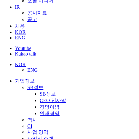
소셜 미디어
IR
공시자료
공고
채용
KOR
ENG
Youtube
Kakao talk
KOR
ENG
기업정보
SB성보
SB성보
CEO 인사말
경영이념
인재경영
역사
CI
사업 영역
사업장 소개