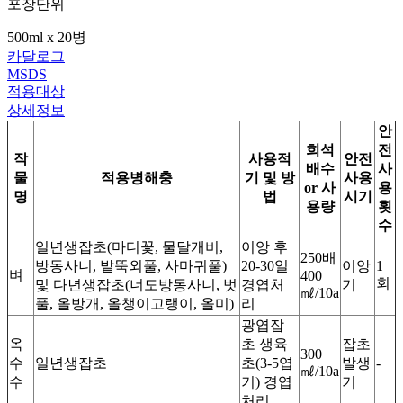
포장단위
500ml x 20병
카달로그
MSDS
적용대상
상세정보
안
희석
전
작
사용적
안전
배수
사
물
적용병해충
기 및 방
사용
or 사
용
명
법
시기
용량
횟
수
일년생잡초(마디꽃, 물달개비,
이앙 후
250배
방동사니, 밭뚝외풀, 사마귀풀)
20-30일
이앙
1
벼
400
회
및 다년생잡초(너도방동사니, 벗
경엽처
기
㎖/10a
풀, 올방개, 올챙이고랭이, 올미)
리
광엽잡
옥
초 생육
잡초
300
수
일년생잡초
초(3-5엽
발생
-
㎖/10a
수
기) 경엽
기
처리