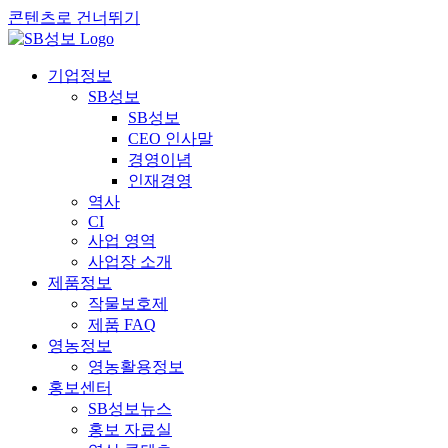
콘텐츠로 건너뛰기
기업정보
SB성보
SB성보
CEO 인사말
경영이념
인재경영
역사
CI
사업 영역
사업장 소개
제품정보
작물보호제
제품 FAQ
영농정보
영농활용정보
홍보센터
SB성보뉴스
홍보 자료실