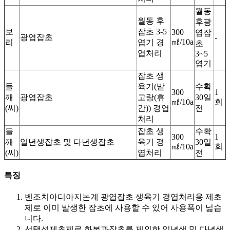
월동
월동 후
후광
보
잡초 3-5
300
엽잡
광엽잡초
-
㎖/10a
리
엽기 경
초
엽처리
3~5
엽기
잡초 생
들
육기(밭
수확
300
1
깨
광엽잡초
고랑(휴
30일
㎖/10a
회
(씨)
간)) 경엽
전
처리
들
잡초 생
수확
300
1
깨
일년생잡초 및 다년생잡초
육기 경
30일
㎖/10a
회
(씨)
엽처리
전
특징
벤조치아디아지논계 광엽잡초 생육기 경엽처리용 제초
제로 이미 발생한 잡초에 사용할 수 있어 사용폭이 넓습
니다.
선택성제초제로 화본과잡초를 제외한 일년생 및 다년생