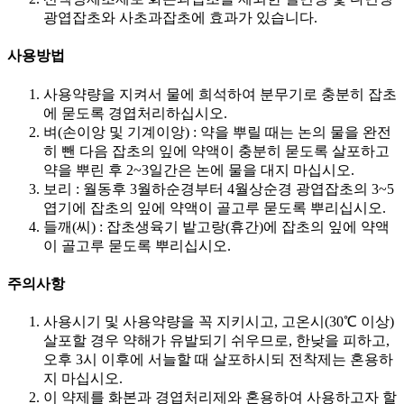
광엽잡초와 사초과잡초에 효과가 있습니다.
사용방법
사용약량을 지켜서 물에 희석하여 분무기로 충분히 잡초
에 묻도록 경엽처리하십시오.
벼(손이앙 및 기계이앙) : 약을 뿌릴 때는 논의 물을 완전
히 뺀 다음 잡초의 잎에 약액이 충분히 묻도록 살포하고
약을 뿌린 후 2~3일간은 논에 물을 대지 마십시오.
보리 : 월동후 3월하순경부터 4월상순경 광엽잡초의 3~5
엽기에 잡초의 잎에 약액이 골고루 묻도록 뿌리십시오.
​들깨(씨) : 잡초생육기 밭고랑(휴간)에 잡초의 잎에 약액
이 골고루 묻도록 뿌리십시오.
주의사항
사용시기 및 사용약량을 꼭 지키시고, 고온시(30℃ 이상)
살포할 경우 약해가 유발되기 쉬우므로, 한낮을 피하고,
오후 3시 이후에 서늘할 때 살포하시되 전착제는 혼용하
지 마십시오.
이 약제를 화본과 경엽처리제와 혼용하여 사용하고자 할