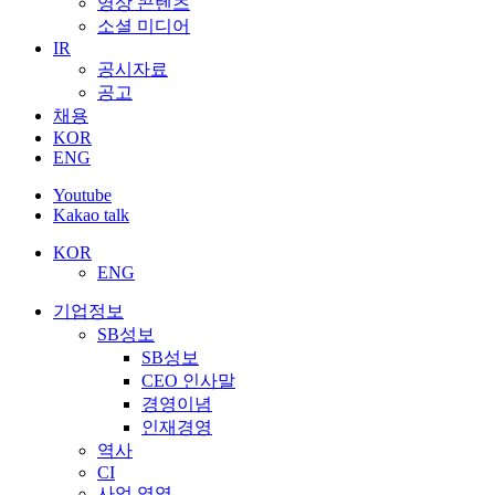
영상 콘텐츠
소셜 미디어
IR
공시자료
공고
채용
KOR
ENG
Youtube
Kakao talk
KOR
ENG
기업정보
SB성보
SB성보
CEO 인사말
경영이념
인재경영
역사
CI
사업 영역