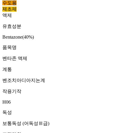
수도용
제초제
액제
유효성분
Bentazone(40%)
품목명
벤타존 액제
계통
벤조치아디아지논계
작용기작
H06
독성
보통독성 (어독성Ⅲ급)