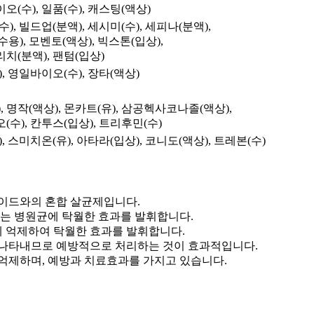
오(수), 일품(수), 캐스팅(액상)
수), 빌드업(분액), 세시미(수), 세피나(분액),
용), 모벤토(액상), 빅스톤(입상),
리치(분액), 팬텀(입상)
), 영일바이오(수), 장타(액상)
 명작(액상), 몬카트(유), 삼공헥사코나졸(액상),
(수), 칸투스(입상), 트리후민(수)
), 스미치온(유), 아타라(입상), 코니도(액상), 트레본(수)
드와의 혼합 살균제입니다.
는 병원균에 탁월한 효과를 발휘합니다.
 억제하여 탁월한 효과를 발휘합니다.
 나타내므로 예방적으로 처리하는 것이 효과적입니다.
억제하며, 예방과 치료효과를 가지고 있습니다.​