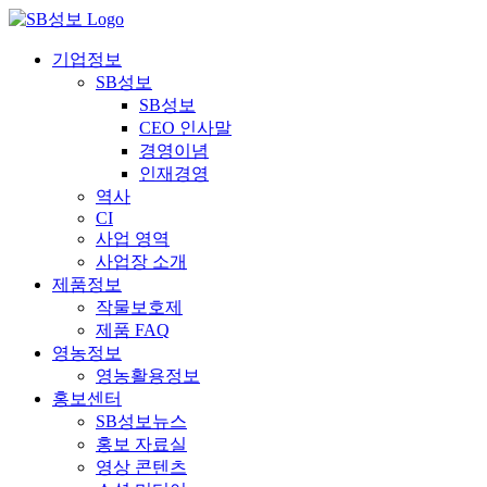
콘
텐
기업정보
츠
SB성보
로
SB성보
건
CEO 인사말
너
경영이념
뛰
인재경영
기
역사
CI
사업 영역
사업장 소개
제품정보
작물보호제
제품 FAQ
영농정보
영농활용정보
홍보센터
SB성보뉴스
홍보 자료실
영상 콘텐츠