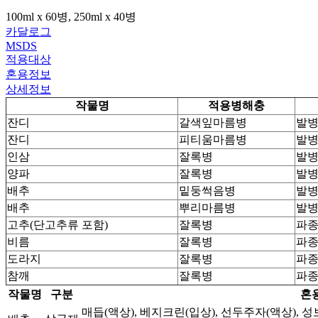
100ml x 60병, 250ml x 40병
카달로그
MSDS
적용대상
혼용정보
상세정보
작물명
적용병해충
잔디
갈색잎마름병
발병
잔디
피티움마름병
발병
인삼
잘록병
발병
양파
잘록병
발병
배추
밑둥썩음병
발병
배추
뿌리마름병
발병
고추(단고추류 포함)
잘록병
파종
비름
잘록병
파종
도라지
잘록병
파종
참깨
잘록병
파종
작물명
구분
혼
매듭(액상), 베지크린(입상), 선두주자(액상), 성