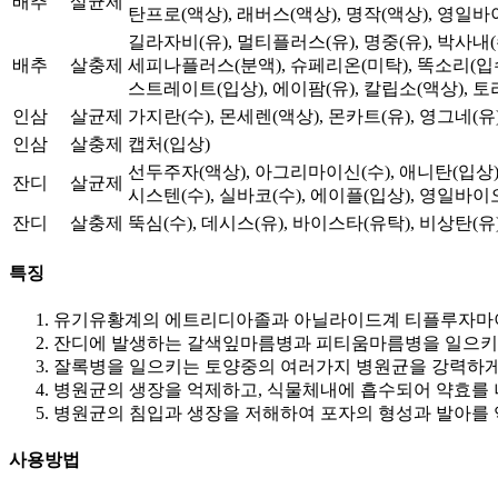
배추
살균제
탄프로(액상), 래버스(액상), 명작(액상), 영일바이
길라자비(유), 멀티플러스(유), 명중(유), 박사내(
배추
살충제
세피나플러스(분액), 슈페리온(미탁), 똑소리(입수
스트레이트(입상), 에이팜(유), 칼립소(액상), 토
인삼
살균제
가지란(수), 몬세렌(액상), 몬카트(유), 영그네(유
인삼
살충제
캡처(입상)
선두주자(액상), 아그리마이신(수), 애니탄(입상),
잔디
살균제
시스텐(수), 실바코(수), 에이플(입상), 영일바이오
잔디
살충제
뚝심(수), 데시스(유), 바이스타(유탁), 비상탄(유
특징
유기유황계의 에트리디아졸과 아닐라이드계 티플루자마이
잔디에 발생하는 갈색잎마름병과 피티움마름병을 일으키
잘록병을 일으키는 토양중의 여러가지 병원균을 강력하게
병원균의 생장을 억제하고, 식물체내에 흡수되어 약효를
병원균의 침입과 생장을 저해하여 포자의 형성과 발아를 
사용방법