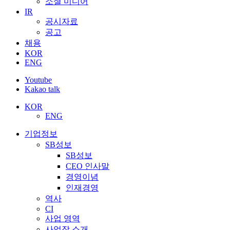
소셜 미디어
IR
공시자료
공고
채용
KOR
ENG
Youtube
Kakao talk
KOR
ENG
기업정보
SB성보
SB성보
CEO 인사말
경영이념
인재경영
역사
CI
사업 영역
사업장 소개