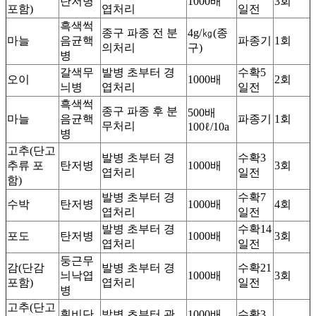
탄저병
1000배
3회
포함)
엽처리
일전
흑색썩
종구 파종 전 분
4g/㎏(종
마늘
음균핵
파종기
1회
의처리
구)
병
갈색무
발병 초부터 경
수확5
오이
1000배
2회
늬병
엽처리
일전
흑색썩
종구 파종 후 분
500배
마늘
음균핵
파종기
1회
무처리
100ℓ/10a
병
고추(단고
발병 초부터 경
수확3
추류 포
탄저병
1000배
3회
엽처리
일전
함)
발병 초부터 경
수확7
수박
탄저병
1000배
4회
엽처리
일전
발병 초부터 경
수확14
포도
탄저병
1000배
3회
엽처리
일전
둥근무
감(단감
발병 초부터 경
수확21
늬낙엽
1000배
3회
포함)
엽처리
일전
병
고추(단고
흰비단
발병 초부터 관
1000배
수확3