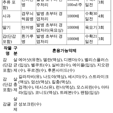
추류 포
3회
병
주처리
100㎖/주
일전
함)
겹무늬
발병 초부터 경
수확30
사과
1000배
4회
썩음병
엽처리
일전
발병 초부터 경
딸기
탄저병
1000배
육묘기
3회
엽처리(육묘상)
감(단감
흰가루
발병 초부터 경
수확21
1000배
3회
포함)
병
엽처리
일전
작물
구
혼용가능약제
명
분
감
살
에어샷(유현), 델란(액상), 디펜더(수), 벨리스플러스
(단감
균
(입상), 벨쿠트(수), 실바코(수), 에이플(입상), 지오판
포함)
제
(수), 푸르겐(수), 후론사이드(수)
길라자비(유), 나도야(액상), 세시미(수), 스트라이크
감
살
(액상), 엄선(액상), 킬충(액상),
(단감
충
검객(수), 데시스(유), 런너(액상), 모스피란(수), 아타
포함)
제
라(입상), 코니도(액상), 트레본(수), 팬텀(입상)
살
감귤
균
성보크린(수)
제