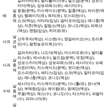
길라자비(유), 멀티플러스(유), 빌드업(분액), 성보스
카이(액상), 성보피레스(유), 세시미(수),
살
응원(분액), 카스케이드(분액), 킬충(액상), 라이몬(액
배
충
상), 렘페이지(유), 매치(유), 모스피란(수),
제
쇼크(액상), 아타라(입상), 알타코아(입상), 애니충(액
상), 지존(액상), 칼립소(액상), 코니도(액상), 파워샷
(액상), 팬텀(입상), 히어로(유)
살
선두주자(액상), 시스텐(수), 영일바이오(수), 트리후
사과
균
민(수), 팜한농포리옥신(수)
제
길라자비(유), 나도야(액상), 마스터프로(수), 멀티플
러스(유), 박사내(수), 빌드업(분액), 빗장(액상),
살
성보스카이(액상), 성보피레스(유), 세시미(수), 슈페
사과
충
리온(미탁), 카스케이드(분액), 컷다운(액상),
제
모스피란(수), 세티스(입상), 쇼크(액상), 알타코아(입
상), 애니충(액상), 코니도(액상)
세시미(수), 카스케이드(분액), 다니톨(유), 런너(액
살
상), 부메랑(입상), 에이팜(유), 응애단(액상),
수박
충
주움(액상), 체스(수), 코니도(수), 타스타(수), 파발마
제
(수), 피라니카(유)
살