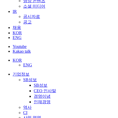
영상 콘텐츠
소셜 미디어
IR
공시자료
공고
채용
KOR
ENG
Youtube
Kakao talk
KOR
ENG
기업정보
SB성보
SB성보
CEO 인사말
경영이념
인재경영
역사
CI
사업 영역