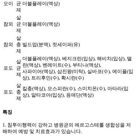
오이
균
더블플레이(액상)
제
살
참외
균
더블플레이(액상)
제
살
참외
충
빌드업(분액), 컷세이퍼(유)
제
더블플레이(액상), 베지크린(입상), 해비치(입상), 델
살
란(액상), 벤레이트(수), 부티나(액상),
포도
균
사파이어(액상), 삼진왕(미탁), 실바코(수), 에이플(입
제
상), 트리후민(수), 확시란(수)
살
킬충(액상), 모스피란(수), 스미치온(수), 아타라(입
포도
충
상), 알타코아(입상), 응애단(액상)
제
특징
1. 침투이행력이 강하고 병원균의 에르고스테롤 생합성을 저
해하여 예방 및 치료효과가 있습니다.