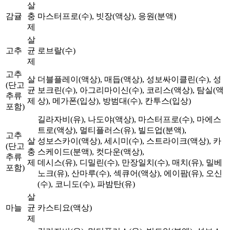
살
감귤
충
마스터프로(수), 빗장(액상), 응원(분액)
제
살
고추
균
로브랄(수)
제
고추
살
더블플레이(액상), 매듭(액상), 성보싸이클린(수), 성
(단고
균
보크린(수), 아그리마이신(수), 코리스(액상), 탐실(액
추류
제
상), 메가폰(입상), 방범대(수), 칸투스(입상)
포함)
길라자비(유), 나도야(액상), 마스터프로(수), 마에스
트로(액상), 멀티플러스(유), 빌드업(분액),
고추
살
성보스카이(액상), 세시미(수), 스트라이크(액상), 카
(단고
충
스케이드(분액), 컷다운(액상),
추류
제
데시스(유), 디밀린(수), 만장일치(수), 매치(유), 밀베
포함)
노크(유), 산마루(수), 섹큐어(액상), 에이팜(유), 오신
(수), 코니도(수), 파밤탄(유)
살
마늘
균
카스티요(액상)
제