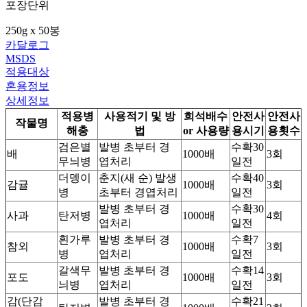
포장단위
250g x 50봉
카달로그
MSDS
적용대상
혼용정보
상세정보
적용병
사용적기 및 방
희석배수
안전사
안전사
작물명
해충
법
or 사용량
용시기
용횟수
검은별
발병 초부터 경
수확30
배
1000배
3회
무늬병
엽처리
일전
더뎅이
춘지(새 순) 발생
수확40
감귤
1000배
3회
병
초부터 경엽처리
일전
발병 초부터 경
수확30
사과
탄저병
1000배
4회
엽처리
일전
흰가루
발병 초부터 경
수확7
참외
1000배
3회
병
엽처리
일전
갈색무
발병 초부터 경
수확14
포도
1000배
3회
늬병
엽처리
일전
감(단감
발병 초부터 경
수확21