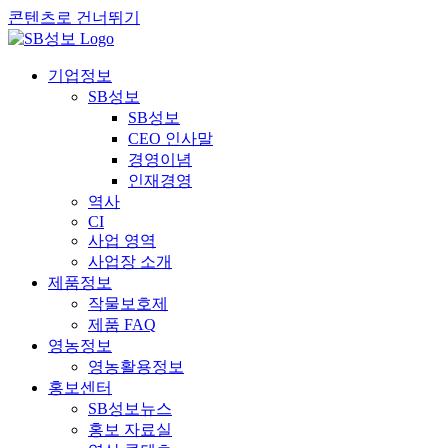
콘텐츠로 건너뛰기
기업정보
SB성보
SB성보
CEO 인사말
경영이념
인재경영
역사
CI
사업 영역
사업장 소개
제품정보
작물보호제
제품 FAQ
영농정보
영농활용정보
홍보센터
SB성보뉴스
홍보 자료실