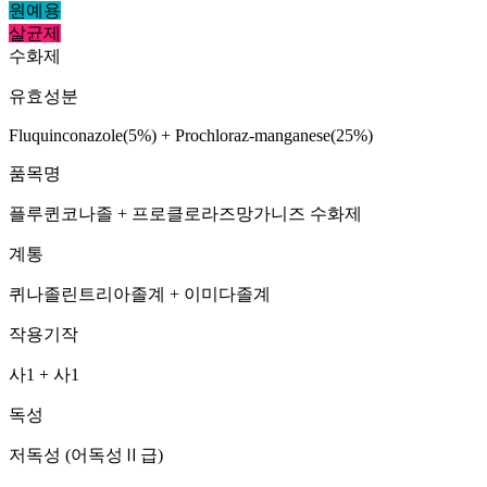
원예용
살균제
수화제
유효성분
Fluquinconazole(5%) + Prochloraz-manganese(25%)
품목명
플루퀸코나졸 + 프로클로라즈망가니즈 수화제
계통
퀴나졸린트리아졸계 + 이미다졸계
작용기작
사1 + 사1
독성
저독성 (어독성Ⅱ급)