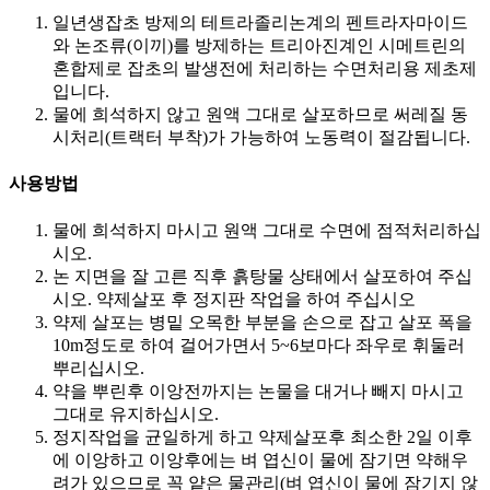
일년생잡초 방제의 테트라졸리논계의 펜트라자마이드
와 논조류(이끼)를 방제하는 트리아진계인 시메트린의
혼합제로 잡초의 발생전에 처리하는 수면처리용 제초제
입니다.
물에 희석하지 않고 원액 그대로 살포하므로 써레질 동
시처리(트랙터 부착)가 가능하여 노동력이 절감됩니다.​
사용방법
물에 희석하지 마시고 원액 그대로 수면에 점적처리하십
시오.
논 지면을 잘 고른 직후 흙탕물 상태에서 살포하여 주십
시오. 약제살포 후 정지판 작업을 하여 주십시오
약제 살포는 병밑 오목한 부분을 손으로 잡고 살포 폭을
10m정도로 하여 걸어가면서 5~6보마다 좌우로 휘둘러
뿌리십시오.
약을 뿌린후 이앙전까지는 논물을 대거나 빼지 마시고
그대로 유지하십시오.
정지작업을 균일하게 하고 약제살포후 최소한 2일 이후
에 이앙하고 이앙후에는 벼 엽신이 물에 잠기면 약해우
려가 있으므로 꼭 얕은 물관리(벼 엽신이 물에 잠기지 않