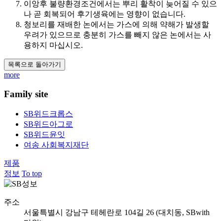
이앙후 불량환경조건에서는 뿌리 활착이 늦어질 수 있으
나 곧 회복되어 후기생육에는 영향이 없습니다.
청보리를 재배한 논에서는 가스에 의해 약해가 발생할
우려가 있으므로 충분히 가스를 빼지 않은 논에서는 사
용하지 마십시오.​
목록으로 돌아가기
more
Family site
SB위드크롭스
SB위드아그로
SB위드윤잇
여송 사회복지재단
제품
정보
To top
주소
서울특별시 강남구 테헤란로 104길 26 (대치동, SBwith