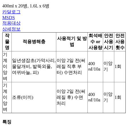
400ml x 20병, 1.6L x 6병
카달로그
MSDS
적용대상
상세정보
작
희석배
안전
안전
사용적기 및 방
물
적용병해충
수 or
사용
사용
법
명
사용량
시기
횟수
기
계
일년생잡초(가막사리,
이앙 2일 전(써
이앙
400
이
물달개비, 밭뚝외풀,
레질 직후 부
1회
㎖/10a
기
앙
여뀌바늘, 피)
터) 수면처리
벼
기
계
이앙 2일 전(써
이앙
400
이
조류(이끼)
레질 후) 수면
1회
㎖/10a
기
앙
처리
벼
특징