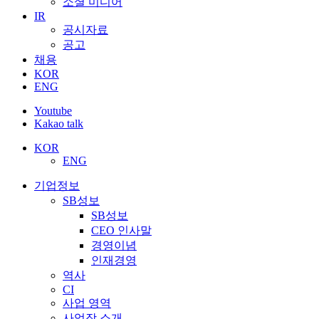
소셜 미디어
IR
공시자료
공고
채용
KOR
ENG
Youtube
Kakao talk
KOR
ENG
기업정보
SB성보
SB성보
CEO 인사말
경영이념
인재경영
역사
CI
사업 영역
사업장 소개