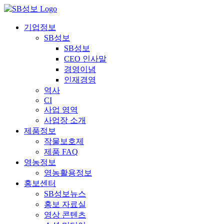
콘
텐
기업정보
츠
SB성보
로
SB성보
건
CEO 인사말
너
경영이념
뛰
인재경영
기
역사
CI
사업 영역
사업장 소개
제품정보
작물보호제
제품 FAQ
영농정보
영농활용정보
홍보센터
SB성보뉴스
홍보 자료실
영상 콘텐츠