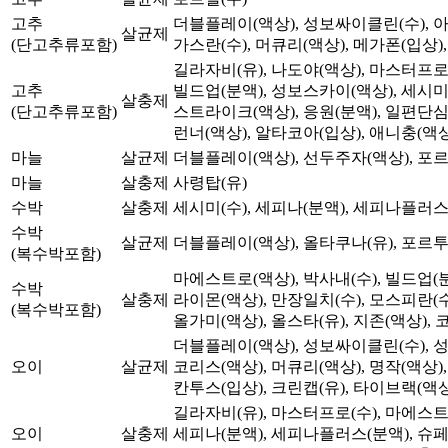
고추
더블플레이(액상), 성보싸이클린(수), 아
살균제
(단고추류포함)
가스란(수), 머큐리(액상), 메가폰(입상),
길라자비(유), 나도야(액상), 마스터프로(
고추
빌드업(분액), 성보스카이(액상), 세시미(
살충제
(단고추류포함)
스트라이크(액상), 응원(분액), 일편단심(
런너(액상), 알타코아(입상), 애니충(액상)
마늘
살균제
더블플레이(액상), 선두주자(액상), 포
마늘
살충제
사령탑(유)
수박
살충제
세시미(수), 세피나(분액), 세피나플러스(
수박
살균제
더블플레이(액상), 올타쿠나(유), 포르투나
(복수박포함)
마에스트로(액상), 박사내(수), 빌드업(분
수박
살충제
라이몬(액상), 만장일치(수), 모스피란(수)
(복수박포함)
올가미(액상), 올스타(유), 지존(액상), 
더블플레이(액상), 성보싸이클린(수), 성
오이
살균제
코리스(액상), 머큐리(액상), 명작(액상)
칸투스(입상), 크린캡(유), 타이브랙(액상
길라자비(유), 마스터프로(수), 마에스트로
오이
살충제
세피나(분액), 세피나플러스(분액), 슈페리