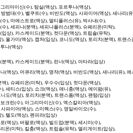
그리마이신(수), 탐실(액상), 포르투나(액상),
 방범대(수), 벨쿠트(수), 비반도(액상), 사파이어(액상), 새나리(유)
수), 마에스트로(액상), 멀티플러스(유), 박사내(수),
수), 세피나(분액), 세피나플러스(분액), 슈페리온(미탁),
입상), 카스케이드(분액), 컷다운(액상), 트립솔(유탁),
, 올가미(액상), 캡처(입상), 코니도(액상), 토리치(분액), 트랜스
르투나(액상)
분액), 카스케이드(분액), 런너(액상), 아타라(입상)
(액상), 머큐리(액상), 명작(액상), 비반도(액상), 새나리(유), 에
액), 슈페리온(미탁), 우수수(입상), 컷다운(액상),
, 세티스(입상), 쇼크(액상), 애니충(액상), 에이팜(유),
코니도(액상), 토리치(분액), 트랜스폼(액상), 팬텀(입상)
보크린(수), 아그리마이신(수), 엑스칼리아(액상),
, 사파이어(액상), 스미렉스(수), 영일바이오(수),
), 텔도(액상), 펜피라(입상)
(액상), 버팔로(액상), 빌드업(분액), 세시미(수),
온(미탁), 킬충(액상), 트립솔(유탁), 델리게이트(입상),