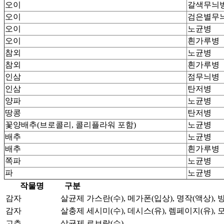
오이
갈색무늬
오이
검은별무
오이
노균병
오이
흰가루병
참외
노균병
참외
흰가루병
인삼
점무늬병
인삼
탄저병
양파
노균병
땅콩
탄저병
꽃양배추(브로콜리, 콜리플라워 포함)
노균병
배추
노균병
배추
흰가루병
쪽파
노균병
파
노균병
작물명
구분
감자
살균제
가스란(수), 메가폰(입상), 명작(액상), 
감자
살충제
세시미(수), 데시스(유), 렘페이지(유), 
고추
살균제
로브랄(수)