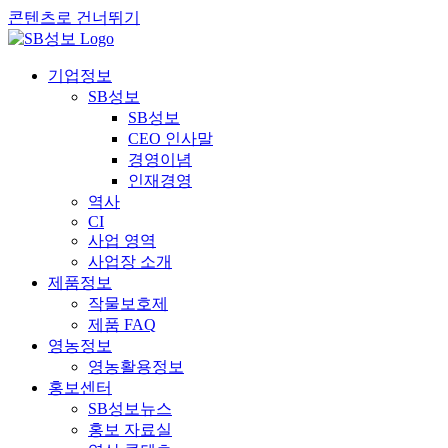
콘텐츠로 건너뛰기
기업정보
SB성보
SB성보
CEO 인사말
경영이념
인재경영
역사
CI
사업 영역
사업장 소개
제품정보
작물보호제
제품 FAQ
영농정보
영농활용정보
홍보센터
SB성보뉴스
홍보 자료실