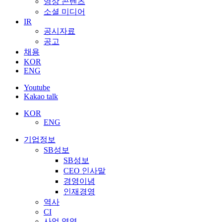
영상 콘텐츠
소셜 미디어
IR
공시자료
공고
채용
KOR
ENG
Youtube
Kakao talk
KOR
ENG
기업정보
SB성보
SB성보
CEO 인사말
경영이념
인재경영
역사
CI
사업 영역