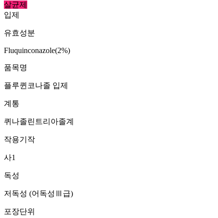
살균제
입제
유효성분
Fluquinconazole(2%)
품목명
플루퀸코나졸 입제
계통
퀴나졸린트리아졸계
작용기작
사1
독성
저독성 (어독성Ⅲ급)
포장단위