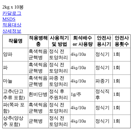
2kg x 10봉
카달로그
MSDS
적용대상
상세정보
적용병해
사용적기
희석배수
안전사
안전사
작물명
충
및 방법
or 사용량
용시기
용횟수
흑색썩음
정식 전
양파
4㎏/10a
정식기
1회
균핵병
토양처리
흑색썩음
정식 전
파
4㎏/10a
정식기
1회
균핵병
토양처리
흑색썩음
파종 전
마늘
4㎏/10a
파종기
1회
균핵병
토양처리
고추(단고
정식 후
정식직
흰비단병
1g/주
1회
추류 포함)
주원처리
후
파(쪽파 포
흑색썩음
정식 전
4㎏/10a
정식기
1회
함)
균핵병
토양처리
상추(양상
정식 전
균핵병
4㎏/10a
정식기
1회
추 포함)
토양처리