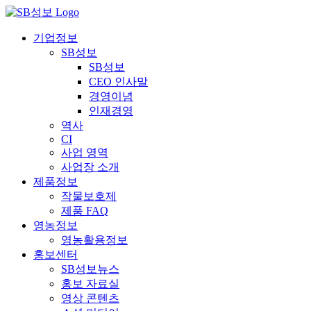
콘
텐
기업정보
츠
SB성보
로
SB성보
건
CEO 인사말
너
경영이념
뛰
인재경영
기
역사
CI
사업 영역
사업장 소개
제품정보
작물보호제
제품 FAQ
영농정보
영농활용정보
홍보센터
SB성보뉴스
홍보 자료실
영상 콘텐츠