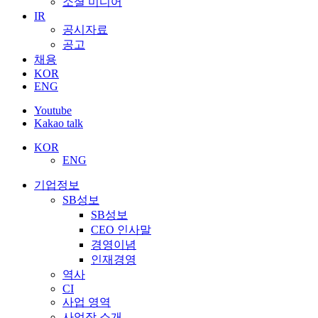
소셜 미디어
IR
공시자료
공고
채용
KOR
ENG
Youtube
Kakao talk
KOR
ENG
기업정보
SB성보
SB성보
CEO 인사말
경영이념
인재경영
역사
CI
사업 영역
사업장 소개