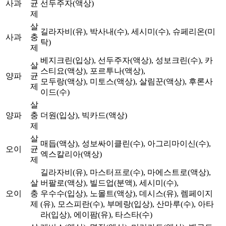
사과
균
선두주자(액상)
제
살
길라자비(유), 박사내(수), 세시미(수), 슈페리온(미
사과
충
탁)
제
베지크린(입상), 선두주자(액상), 성보크린(수), 카
살
스티요(액상), 포르투나(액상),
양파
균
모두랑(액상), 미토스(액상), 살림꾼(액상), 후론사
제
이드(수)
살
양파
충
더원(입상), 빅카드(액상)
제
살
매듭(액상), 성보싸이클린(수), 아그리마이신(수),
오이
균
엑스칼리아(액상)
제
길라자비(유), 마스터프로(수), 마에스트로(액상),
살
버팔로(액상), 빌드업(분액), 세시미(수),
오이
충
우수수(입상), 노몰트(액상), 데시스(유), 렘페이지
제
(유), 모스피란(수), 부메랑(입상), 산마루(수), 아타
라(입상), 에이팜(유), 타스타(수)