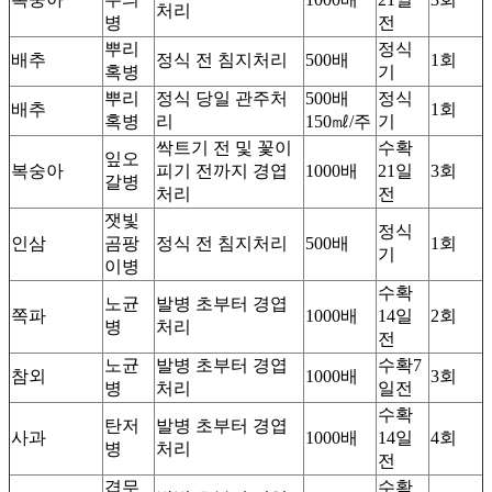
처리
병
전
뿌리
정식
배추
정식 전 침지처리
500배
1회
혹병
기
뿌리
정식 당일 관주처
500배
정식
배추
1회
혹병
리
150㎖/주
기
싹트기 전 및 꽃이
수확
잎오
복숭아
피기 전까지 경엽
1000배
21일
3회
갈병
처리
전
잿빛
정식
인삼
곰팡
정식 전 침지처리
500배
1회
기
이병
수확
노균
발병 초부터 경엽
쪽파
1000배
14일
2회
병
처리
전
노균
발병 초부터 경엽
수확7
참외
1000배
3회
병
처리
일전
수확
탄저
발병 초부터 경엽
사과
1000배
14일
4회
병
처리
전
겹무
수확