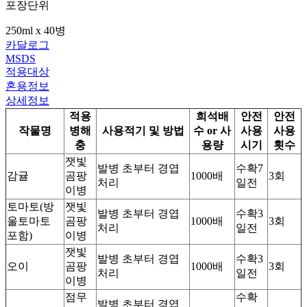
포장단위
250ml x 40병
카달로그
MSDS
적용대상
혼용정보
상세정보
적용
희석배
안전
안전
작물명
병해
사용적기 및 방법
수 or 사
사용
사용
충
용량
시기
횟수
잿빛
발병 초부터 경엽
수확7
감귤
곰팡
1000배
3회
처리
일전
이병
토마토(방
잿빛
발병 초부터 경엽
수확3
울토마토
곰팡
1000배
3회
처리
일전
포함)
이병
잿빛
발병 초부터 경엽
수확3
오이
곰팡
1000배
3회
처리
일전
이병
점무
수확
발병 초부터 경엽