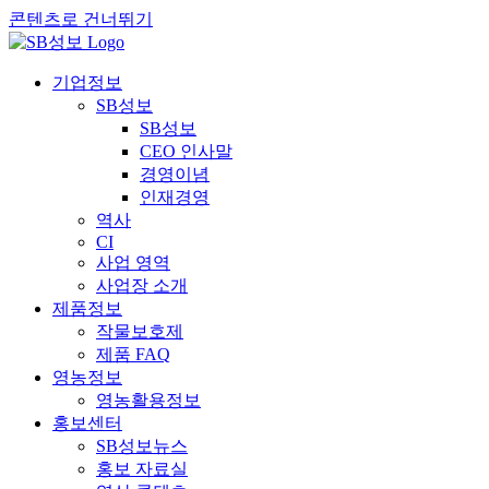
콘텐츠로 건너뛰기
기업정보
SB성보
SB성보
CEO 인사말
경영이념
인재경영
역사
CI
사업 영역
사업장 소개
제품정보
작물보호제
제품 FAQ
영농정보
영농활용정보
홍보센터
SB성보뉴스
홍보 자료실