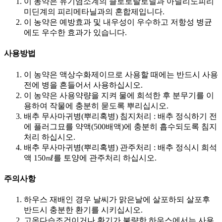
이 농약은 유기염소계의 클로로탈로닐과 아닐리노피리
미딘계의 피리메타닐과의 혼합제입니다.
이 농약은 예방효과 및 내우성이 우수하고 저항성 병균
에도 우수한 효과가 있습니다.​
사용방법
이 농약은 액상수화제이므로 사용할 때에는 반드시 사용
전에 병을 흔들어서 사용하십시오.
이 농약은 사용약량을 지켜 물에 희석한 후 분무기를 이
용하여 작물에 충분히 묻도록 뿌리십시오.
배추 무사마귀병(뿌리혹병) 침지처리 : 배추 정식하기 전
에 플러그묘를 약액(500배액)에 충분히 흡수되도록 침지
처리 하십시오.
배추 무사마귀병(뿌리혹병) 관주처리 : 배추 정식시 희석
액 150㎖를 토양에 관주처리 하십시오.​
주의사항
하우스 재배인 경우 날씨가 맑은날에 살포하되 살포후
반드시 충분한 환기를 시키십시오.
고온다습조건이거나 환기가 불량한 하우스에서는 사용