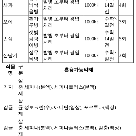
발병 초부터 경엽
사과
늬썩
1000배
14일
4회
처리
음병
전
흰가
발병 초부터 경엽
수확3
오이
1000배
3회
루병
처리
일전
잿빛
수확
발병 초부터 경엽
인삼
곰팡
1000배
14일
5회
처리
이병
전
점무
발병 초부터 경엽
수확7
산딸기
1000배
3회
늬병
처리
일전
작물
구
혼용가능약제
명
분
살
가지
충
세피나(분액), 세피나플러스(분액)
제
살
감귤
균
성보크린(수), 애니탄(입상), 포르투나(액상)
제
살
감귤
충
세피나(분액), 세피나플러스(분액), 킬충(액상)
제