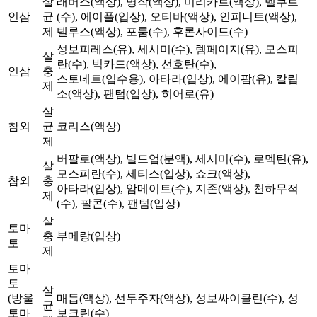
살
래버스(액상), 명작(액상), 미리카트(액상), 벨쿠트
인삼
균
(수), 에이플(입상), 오티바(액상), 인피니트(액상),
제
텔루스(액상), 포룸(수), 후론사이드(수)
성보피레스(유), 세시미(수), 렘페이지(유), 모스피
살
란(수), 빅카드(액상), 선호탄(수),
인삼
충
스토네트(입수용), 아타라(입상), 에이팜(유), 칼립
제
소(액상), 팬텀(입상), 히어로(유)
살
참외
균
코리스(액상)
제
버팔로(액상), 빌드업(분액), 세시미(수), 로멕틴(유),
살
모스피란(수), 세티스(입상), 쇼크(액상),
참외
충
아타라(입상), 암메이트(수), 지존(액상), 천하무적
제
(수), 팔콘(수), 팬텀(입상)
살
토마
충
부메랑(입상)
토
제
토마
토
살
(방울
매듭(액상), 선두주자(액상), 성보싸이클린(수), 성
균
토마
보크린(수)