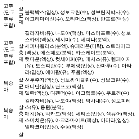
고추
살
(단고
블랙박스(입상), 성보크린(수), 성보탄저박사(수),
균
추류
아그리마이신(수), 오티머스(액상), 탄프로(액상)
제
포함)
길라자비(유), 나도야(액상), 마스터프로(수), 성보
스카이(액상), 세시미(수), 세피나(분액),
고추
살
세피나플러스(분액), 슈페리온(미탁), 스트라이크
(단고
충
(액상), 에스페로(분액), 카스케이드(분액),
추류
제
컷다운(액상), 컷세이퍼(유), 데시스(유), 렘페이지
포함)
(유), 모스피란(수), 부메랑(입상), 산마루(수), 아타
라(입상), 에이팜(유), 주움(액상)
살
선두주자(액상), 성보싸이클린(수), 성보크린(수),
복숭
균
애니탄(입상), 탄프로(액상),
아
제
델란(액상), 디펜더(수), 아그렙토(수), 푸르겐(수)
길라자비(유), 나도야(액상), 박사내(수), 성보피레
살
스(유), 응원(분액),
복숭
충
매치(유), 빅카드(액상), 세티스(입상), 섹큐어(액상),
아
제
스미치온(유), 아크라마이트(액상), 아타라(입상),
알타코아(입상), 주움(액상)
살