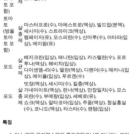
제
토 포
함)
토마
토
마스터프로(수), 마에스트로(액상), 빌드업(분액),
살
(방울
세시미(수), 스트라이크(액상),
충
토마
렘페이지(유), 모스피란(수), 산마루(수), 아타라(입
제
토 포
상), 에이팜(유)
함)
베지크린(입상), 애니탄(입상), 카스텔란(수), 포르
살
투나(액상), 해비치(입상),
포도
균
다이센엠-45(수), 델란(액상), 디펜더(수), 매카니(입
제
상), 에이플(입상), 푸르겐(수)
빗장(액상), 세시미(수), 킬충(액상),
살
가네마이트(액상), 런너(액상), 만장일치(수), 모스
포도
충
피란(수), 부메랑(입상), 세베로(유),
제
쇼크(액상), 알타코아(입상), 주움(액상), 청실홍실
(수), 코니도(액상), 타스타(수), 팬텀(입상)
특징