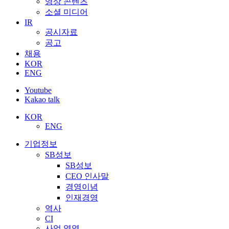
영상 콘텐츠
소셜 미디어
IR
공시자료
공고
채용
KOR
ENG
Youtube
Kakao talk
KOR
ENG
기업정보
SB성보
SB성보
CEO 인사말
경영이념
인재경영
역사
CI
사업 영역