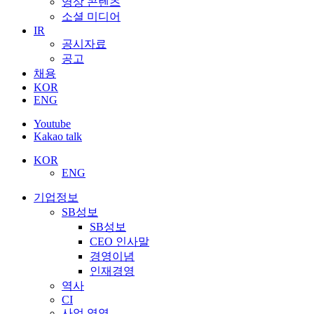
영상 콘텐츠
소셜 미디어
IR
공시자료
공고
채용
KOR
ENG
Youtube
Kakao talk
KOR
ENG
기업정보
SB성보
SB성보
CEO 인사말
경영이념
인재경영
역사
CI
사업 영역