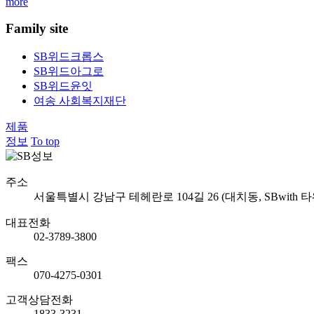
more
Family site
SB위드크롭스
SB위드아그로
SB위드윤잇
여송 사회복지재단
제품
정보
To top
주소
서울특별시 강남구 테헤란로 104길 26 (대치동, SBwith 타
대표전화
02-3789-3800
팩스
070-4275-0301
고객상담전화
1833-3231