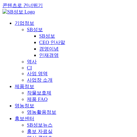
콘텐츠로 건너뛰기
기업정보
SB성보
SB성보
CEO 인사말
경영이념
인재경영
역사
CI
사업 영역
사업장 소개
제품정보
작물보호제
제품 FAQ
영농정보
영농활용정보
홍보센터
SB성보뉴스
홍보 자료실